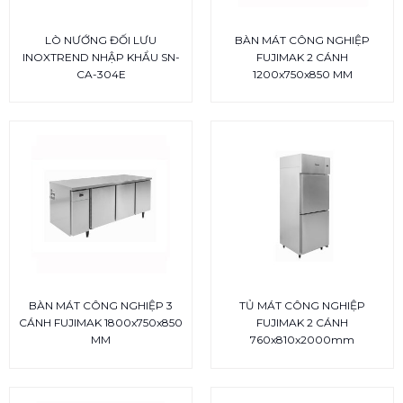
LÒ NƯỚNG ĐỐI LƯU
BÀN MÁT CÔNG NGHIỆP
INOXTREND NHẬP KHẨU SN-
FUJIMAK 2 CÁNH
CA-304E
1200x750x850 MM
BÀN MÁT CÔNG NGHIỆP 3
TỦ MÁT CÔNG NGHIỆP
CÁNH FUJIMAK 1800x750x850
FUJIMAK 2 CÁNH
MM
760x810x2000mm