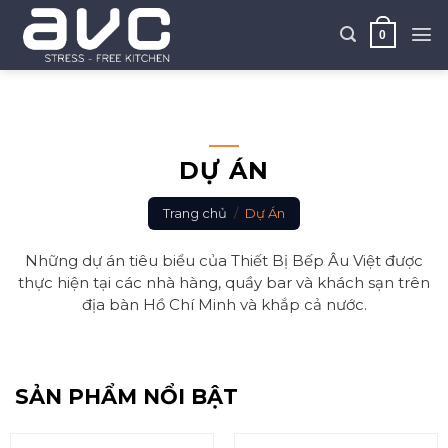
Skip
to
0
content
DỰ ÁN
Trang chủ
/
Dự Án
Những dự án tiêu biểu của Thiết Bị Bếp Âu Việt được
thực hiện tại các nhà hàng, quầy bar và khách sạn trên
địa bàn Hồ Chí Minh và khắp cả nước.
SẢN PHẨM NỔI BẬT