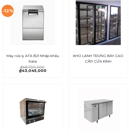
-12%
Máy rửa ly ATA B21 Nhập khẩu
KHO LẠNH TRƯNG BÀY CAO
Italia
CẤP CỬA KÍNH
₫
48,700,000
₫
43,045,000