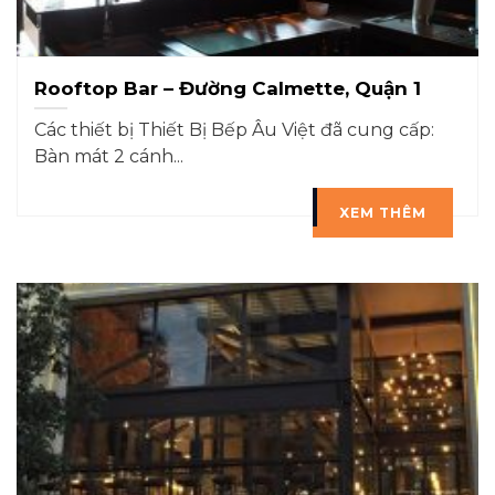
Rooftop Bar – Đường Calmette, Quận 1
Các thiết bị Thiết Bị Bếp Âu Việt đã cung cấp:
Bàn mát 2 cánh...
XEM THÊM