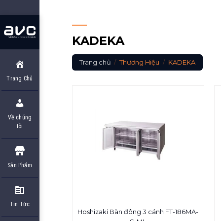
Skip
to
content
KADEKA
Trang chủ
/
Thương Hiệu
/
KADEKA
Trang Chủ
Về chúng
tôi
Sản Phẩm
Tin Tức
Hoshizaki Bàn đông 3 cánh FT-186MA-