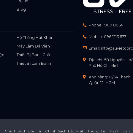
Dự án
Blog
Phone:
1900 0054
Mobile:
096 1213 577
Hệ Thống Hút Khói
Máy Làm Đá Viên
Email:
info@auvietcor
ệp
Thiết Bị Bar – Cafe
Địa chỉ: 58 Nguyễn Ho
Thiết Bị Làm Bánh
Phố Hồ Chí Minh
Kho hàng: 12/64 Thạnh 
Quận 12, HCM
n
Chính Sách Đổi Trả
Chính Sách Bảo Mật
Thông Tin Thanh Toán