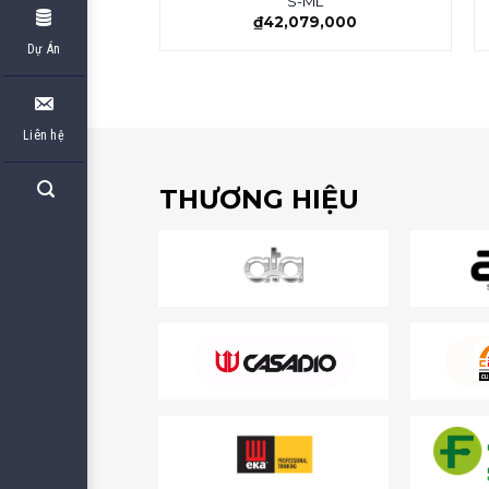
S-ML
₫
42,079,000
Dự Án
Liên hệ
THƯƠNG HIỆU