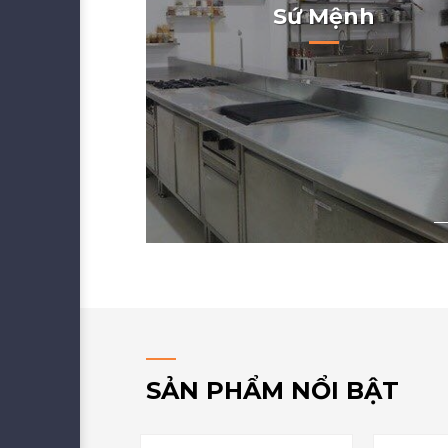
Sứ Mệnh
Sứ mệnh của Thiết Bị Bếp Âu 
luôn cố mang đến cho khách hài 
SẢN PHẨM NỔI BẬT