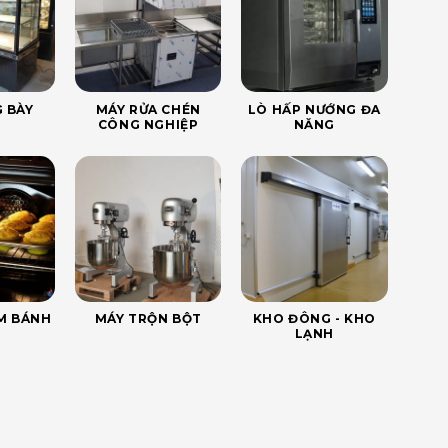
 BÀY
MÁY RỬA CHÉN
LÒ HẤP NƯỚNG ĐA
CÔNG NGHIỆP
NĂNG
ÀM BÁNH
MÁY TRỘN BỘT
KHO ĐÔNG - KHO
LẠNH