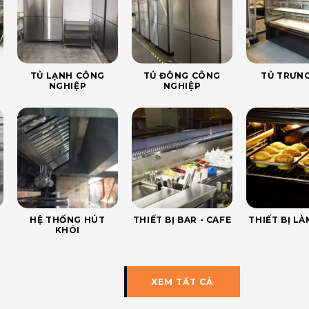
TỦ LẠNH CÔNG
TỦ ĐÔNG CÔNG
TỦ TRƯNG
NGHIỆP
NGHIỆP
HỆ THỐNG HÚT
THIẾT BỊ BAR - CAFE
THIẾT BỊ L
KHÓI
XEM TẤT CẢ