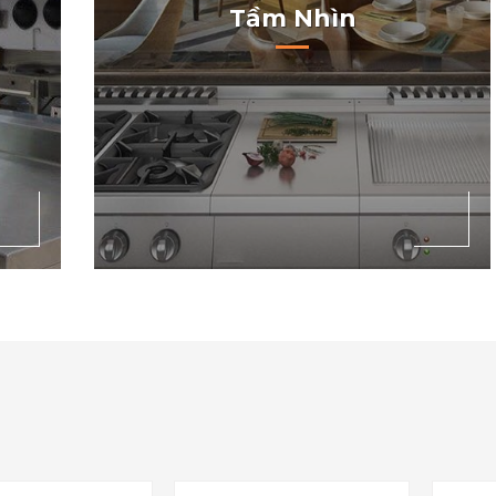
Tầm Nhìn
Trở thành biểu tượng niềm tin hàng
Việt
đầu Việt Nam về sản phẩm bếp công
lòng
nghiệp trong phục vụ cuộc sống con
nhất
người.