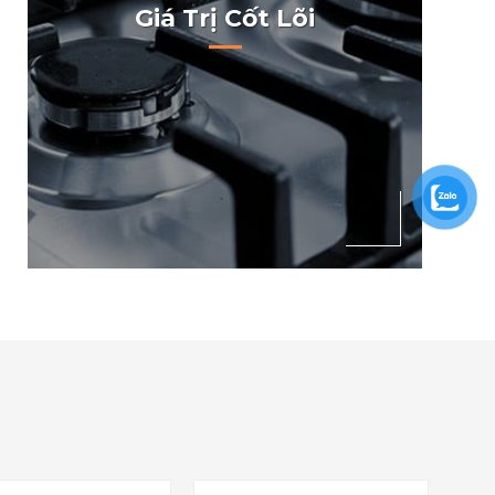
Giá Trị Cốt Lõi
Giữ vững giá trị đặc trưng của doanh
nghiệp: giá trị cốt lõi sẽ có ảnh hưởng
nhất định tới quyết định của nhà
quản trị.