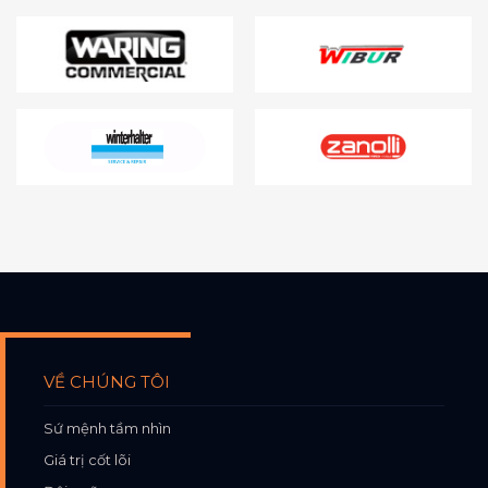
VỀ CHÚNG TÔI
Sứ mệnh tầm nhìn
Giá trị cốt lõi