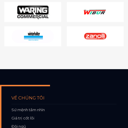
VỀ CHÚNG TÔI
Sứ mệnh tầm nhìn
Giá trị cốt lõi
Đội ngũ