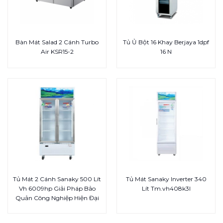
Bàn Mát Salad 2 Cánh Turbo
Tủ Ủ Bột 16 Khay Berjaya 1dpf
Air KSR15-2
16 N
Tủ Mát 2 Cánh Sanaky 500 Lít
Tủ Mát Sanaky Inverter 340
Vh 6009hp Giải Pháp Bảo
Lít Tm.vh408k3l
Quản Công Nghiệp Hiện Đại