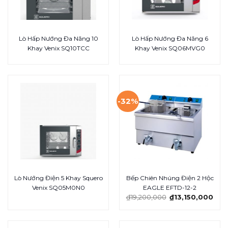
Lò Hấp Nướng Đa Năng 10
Lò Hấp Nướng Đa Năng 6
Khay Venix SQ10TCC
Khay Venix SQ06MVG0
-32%
Lò Nướng Điện 5 Khay Squero
Bếp Chiên Nhúng Điện 2 Hộc
Venix SQ05M0N0
EAGLE EFTD-12-2
₫
19,200,000
₫
13,150,000