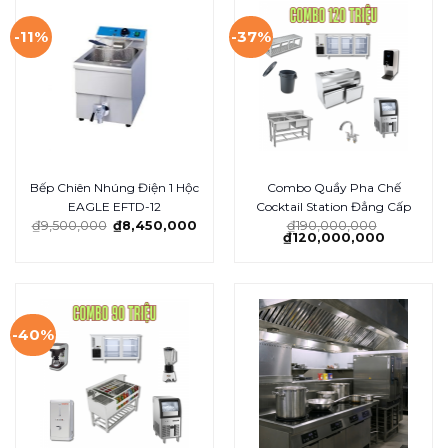
-11%
-37%
Bếp Chiên Nhúng Điện 1 Hộc
Combo Quầy Pha Chế
EAGLE EFTD-12
Cocktail Station Đẳng Cấp
₫
9,500,000
₫
8,450,000
₫
190,000,000
₫
120,000,000
-40%