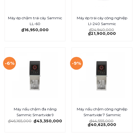
Máy ép chậm trái cây Sammic
Máy ép trái cây công nghiệp
LL-60
LI-240 Sammic
₫
16,950,000
₫
24,940,000
₫
21,900,000
-6%
-9%
Máy nấu chậm đa năng
Máy nấu chậm công nghiệp
Sammic Smartvide 9
Smartvide 7 Sammic
₫
46,165,000
₫
43,350,000
₫
44,555,000
₫
40,625,000