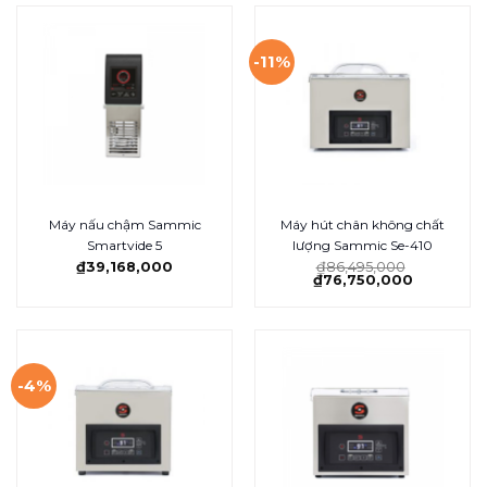
-11%
Máy nấu chậm Sammic
Máy hút chân không chất
Smartvide 5
lượng Sammic Se-410
₫
39,168,000
₫
86,495,000
₫
76,750,000
-4%