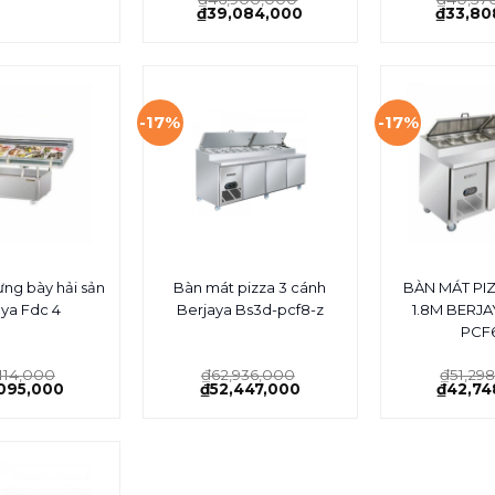
₫
39,084,000
₫
33,80
-17%
-17%
ưng bày hải sản
Bàn mát pizza 3 cánh
BÀN MÁT PI
aya Fdc 4
Berjaya Bs3d-pcf8-z
1.8M BERJA
PCF
114,000
₫
62,936,000
₫
51,29
095,000
₫
52,447,000
₫
42,74