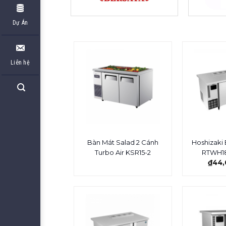
Dự Án
Liên hệ
Bàn Mát Salad 2 Cánh
Hoshizaki
Turbo Air KSR15-2
RTWH1
₫
44,