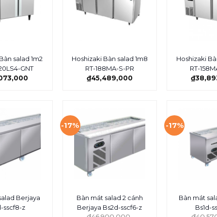
 Bàn salad 1m2
Hoshizaki Bàn salad 1m8
Hoshizaki Bà
20LS4-GNT
RT-188MA-S-PR
RT-158M
073,000
₫
45,489,000
₫
38,89
-17%
-17%
salad Berjaya
Bàn mát salad 2 cánh
Bàn mát sal
-sscf8-z
Berjaya Bs2d-sscf6-z
Bs1d-s
₫
46,900,000
₫
40,57