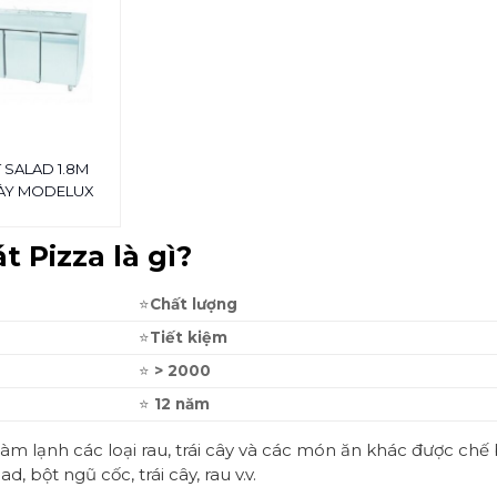
 SALAD 1.8M
ÀY MODELUX
 Pizza là gì?
⭐
Ch
ất lượng
⭐
Ti
ết kiệm
⭐
> 2000
⭐
12 n
ăm
àm lạnh các loại rau, trái cây và các món ăn khác được chế 
 bột ngũ cốc, trái cây, rau v.v.