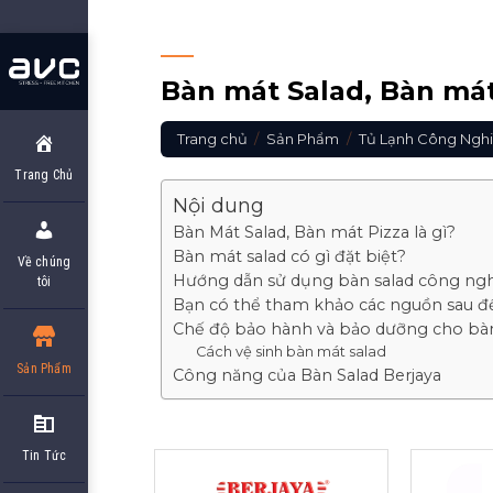
Skip
to
content
Bàn mát Salad, Bàn mát
Trang chủ
/
Sản Phẩm
/
Tủ Lạnh Công Ngh
Trang Chủ
Nội dung
Bàn Mát Salad, Bàn mát Pizza là gì?
Bàn mát salad có gì đặt biệt?
Về chúng
Hướng dẫn sử dụng bàn salad công ng
tôi
Bạn có thể tham khảo các nguồn sau đ
Chế độ bảo hành và bảo dưỡng cho bàn
Cách vệ sinh bàn mát salad
Sản Phẩm
Công năng của Bàn Salad Berjaya
Tin Tức