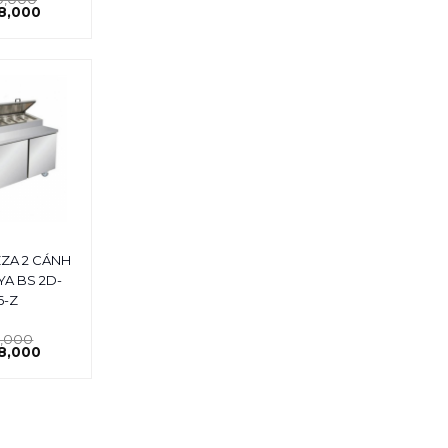
8,000
ZZA 2 CÁNH
YA BS 2D-
6-Z
8,000
8,000