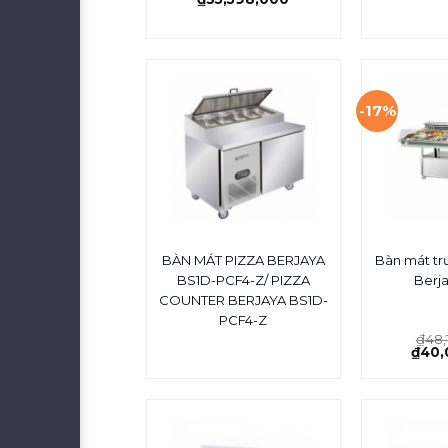
-17%
BÀN MÁT PIZZA BERJAYA
Bàn mát tr
BS1D-PCF4-Z/ PIZZA
Berj
COUNTER BERJAYA BS1D-
PCF4-Z
₫
48,
₫
40,