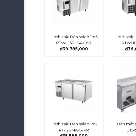
Hoshizaki Bàn salad 1m5
Hoshizaki
RTWH150LS4-GNT
RTWH1
₫
39,785,000
₫
36,
Hoshizaki Bàn salad 1m2
Bàn mát 
RT-128MA-S-PR
Bs3d
₫
35,598,000