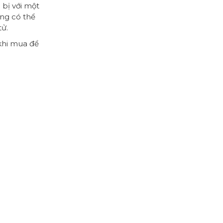
 bị với một
ng có thể
tử.
khi mua để