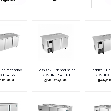
 Bàn mát salad
Hoshizaki Bàn mát salad
Hoshizaki Bà
86LS4-GNT
RTWH126LS4-GNT
RTWH180
616,000
₫
36,073,000
₫
44,61