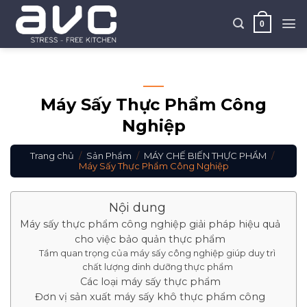
Skip
to
0
content
Máy Sấy Thực Phẩm Công
Nghiệp
Trang chủ
/
Sản Phẩm
/
MÁY CHẾ BIẾN THỰC PHẨM
/
Máy Sấy Thực Phẩm Công Nghiệp
Nội dung
Máy sấy thực phẩm công nghiệp giải pháp hiệu quả
cho việc bảo quản thực phẩm
Tầm quan trọng của máy sấy công nghiệp giúp duy trì
chất lượng dinh dưỡng thực phẩm
Các loại máy sấy thực phẩm
Đơn vị sản xuất máy sấy khô thực phẩm công