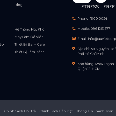
Blog
Phone:
1900 0054
Mobile:
096 1213 577
Hệ Thống Hút Khói
Máy Làm Đá Viên
Email:
info@auvietcor
ệp
Thiết Bị Bar – Cafe
Địa chỉ: 58 Nguyễn Ho
Thiết Bị Làm Bánh
Phố Hồ Chí Minh
Kho hàng: 12/64 Thạnh 
Quận 12, HCM
n
Chính Sách Đổi Trả
Chính Sách Bảo Mật
Thông Tin Thanh Toán