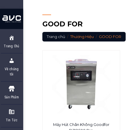
Skip
to
content
GOOD FOR
Trang chủ
/
Thương Hiệu
/
GOOD FOR
Trang Chủ
Về chúng
tôi
Sản Phẩm
Tin Tức
Máy Hút Chân Không Goodfor