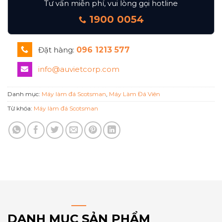
Tư vấn miễn phí, vui lòng gọi hotline
1900 0054
Đặt hàng:
096 1213 577
info@auvietcorp.com
Danh mục:
Máy làm đá Scotsman
,
Máy Làm Đá Viên
Từ khóa:
Máy làm đá Scotsman
DANH MỤC SẢN PHẨM