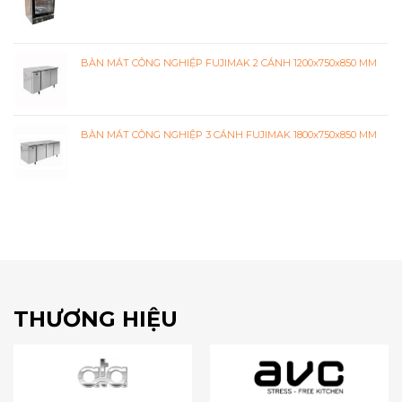
BÀN MÁT CÔNG NGHIỆP FUJIMAK 2 CÁNH 1200x750x850 MM
BÀN MÁT CÔNG NGHIỆP 3 CÁNH FUJIMAK 1800x750x850 MM
THƯƠNG HIỆU