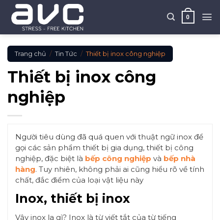
Skip
to
0
content
Trang chủ
/
Tin Tức
/
Thiết bị inox công nghiệp
Thiết bị inox công
nghiệp
Người tiêu dùng đã quá quen với thuật ngữ inox để
gọi các sản phẩm thiết bị gia dụng, thiết bị công
nghiệp, đặc biệt là
bếp công nghiệp
và
bếp nhà
hàng
. Tuy nhiên, không phải ai cũng hiểu rõ về tính
chất, đắc điểm của loại vật liệu này
Inox, thiết bị inox
Vậy inox la gì? Inox là từ viết tắt của từ tiếng