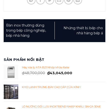
Bàn inox thường dùng
Những thiết bị bếp cho
trong bếp công nghiệp,
nhà hàng bếp á
bếp nhà hàng
SẢN PHẨM NỔI BẬT
Máy rửa ly ATA B21 Nhập khẩu Italia
₫
48,700,000
₫
43,045,000
KHO LẠNH TRƯNG BÀY CAO CẤP CỬA KÍNH
LÒ NƯỚNG ĐỐI LƯU INOXTREND NHẬP KHẨU SN-CA-304E