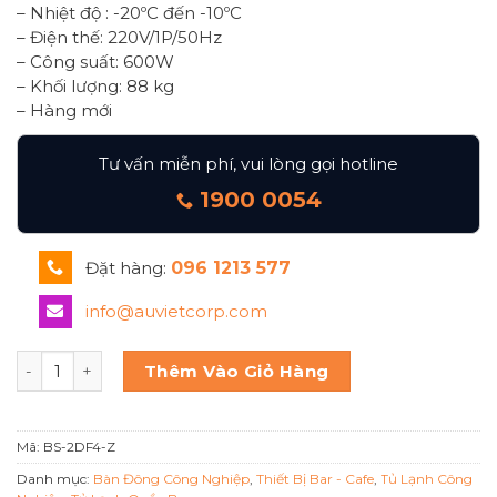
– Nhiệt độ : -20ºC đến -10ºC
– Điện thế: 220V/1P/50Hz
– Công suất: 600W
– Khối lượng: 88 kg
– Hàng mới
Tư vấn miễn phí, vui lòng gọi hotline
1900 0054
Đặt hàng:
096 1213 577
info@auvietcorp.com
BÀN ĐÔNG 2 CÁNH BS 2DF4/Z số lượng
Thêm Vào Giỏ Hàng
Mã:
BS-2DF4-Z
Danh mục:
Bàn Đông Công Nghiệp
,
Thiết Bị Bar - Cafe
,
Tủ Lạnh Công