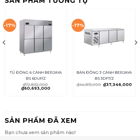
SẢN PHẨM TƯƠNG TỰ
-17%
-17%
TỦ ĐÔNG 6 CÁNH BERJAYA
BÀN ĐÔNG 3 CÁNH BERJAYA
BS 6DUF/Z
BS 3DF7/Z
₫
72,832,000
₫
44,815,000
₫
37,346,000
₫
60,693,000
SẢN PHẨM ĐÃ XEM
Bạn chưa xem sản phẩm nào!