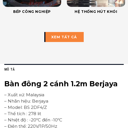
BẾP CÔNG NGHIỆP
HỆ THỐNG HÚT KHÓI
XEM TẤT CẢ
MÔ TẢ
Bàn đông 2 cánh 1.2m Berjaya
– Xuất xứ: Malaysia
– Nhãn hiệu: Berjaya
– Model: BS 2DF4/Z
– Thể tích : 278 lit
– Nhiệt độ : -20ºC đến -10ºC
– Điện thế: 220V/1P/50Hz