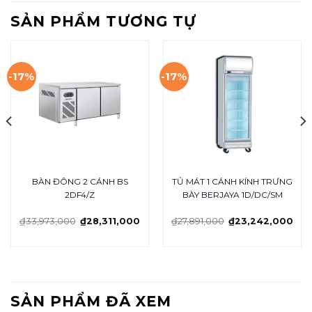
SẢN PHẨM TƯƠNG TỰ
-17%
-17%
BÀN ĐÔNG 2 CÁNH BS
TỦ MÁT 1 CÁNH KÍNH TRƯNG
2DF4/Z
BÀY BERJAYA 1D/DC/SM
₫
33,973,000
₫
28,311,000
₫
27,891,000
₫
23,242,000
SẢN PHẨM ĐÃ XEM