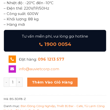
– Nhiệt độ : -20ºC đến -10ºC
– Điện thế: 220V/1P/50Hz
– Công suất: 600W
– Khối lượng: 88 kg
– Hàng mới
Tư vấn miễn phí, vui lòng gọi hotline
1900 0054
Đặt hàng:
096 1213 577
info@auvietcorp.com
BÀN ĐÔNG 3 CÁNH BERJAYA BS 3DF8/Z số lượng
Thêm Vào Giỏ Hàng
Mã:
BS-3DF8-Z
Danh mục:
Bàn Đông Công Nghiệp
,
Thiết Bị Bar - Cafe
,
Tủ Lạnh Công