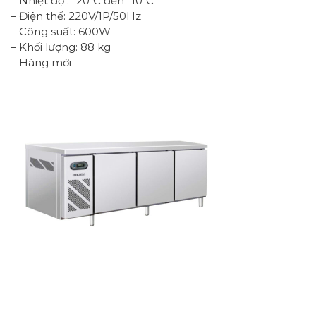
– Nhiệt độ : -20ºC đến -10ºC
– Điện thế: 220V/1P/50Hz
– Công suất: 600W
– Khối lượng: 88 kg
– Hàng mới