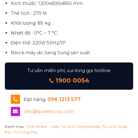
Kích thước: 1200x600x850 mm
Thể tích : 270 lit
Khối lượng: 85 kg
Nhiệt độ : 0°C ~ 7 °C
Điện thế: 220V/ 50Hz/1P
Block máy do Sang Sung sản xuất
Tư vấn miễn phí, vui lòng gọi hotline
1900 0054
Đặt hàng:
096 1213 577
info@auvietcorp.com
Danh mục:
Thiết Bị Bar - Cafe
,
Tủ Lạnh Công Nghiệp
,
Tủ Lạnh Quầy
Bar
,
Tủ Trưng Bày