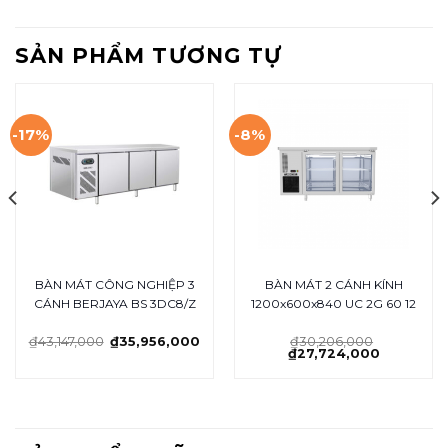
SẢN PHẨM TƯƠNG TỰ
-17%
-8%
BÀN MÁT CÔNG NGHIỆP 3
BÀN MÁT 2 CÁNH KÍNH
CÁNH BERJAYA BS 3DC8/Z
1200x600x840 UC 2G 60 12
₫
43,147,000
₫
35,956,000
₫
30,206,000
₫
27,724,000