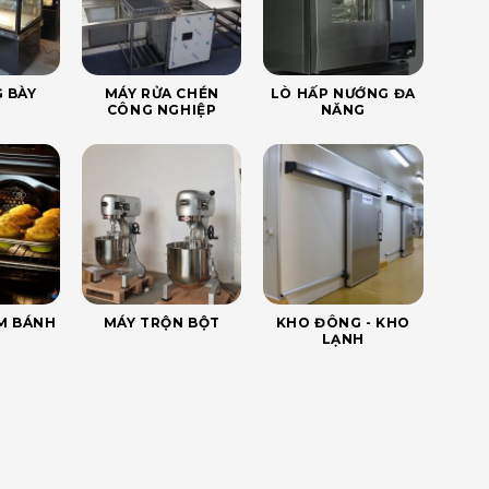
 BÀY
MÁY RỬA CHÉN
LÒ HẤP NƯỚNG ĐA
CÔNG NGHIỆP
NĂNG
ÀM BÁNH
MÁY TRỘN BỘT
KHO ĐÔNG - KHO
LẠNH