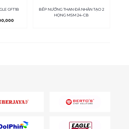
GLE GFT1B
BẾP NƯỚNG THAN ĐÁ NHÂN TẠO 2
LÒ
HỌNG MSM 24-CB
200,000