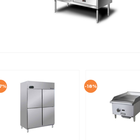
17%
-18%