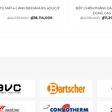
BẾP CHIÊN PHẲNG EA
TỦ MÁT 4 CÁNH BERJAYA BS 4DUC/Z
DÙNG GAS
₫
45,737,000
₫
38,114,000
₫
13,719,000
₫
11,