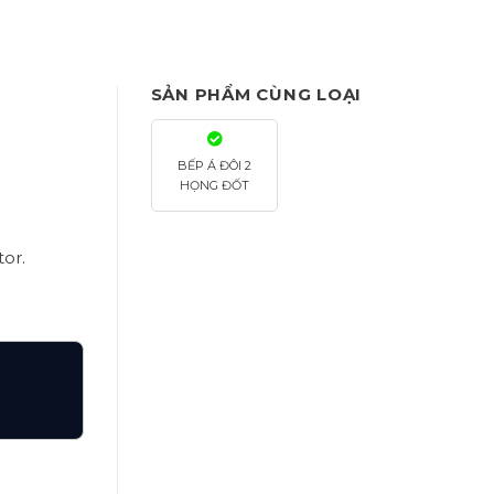
SẢN PHẨM CÙNG LOẠI
BẾP Á ĐÔI 2
HỌNG ĐỐT
or.