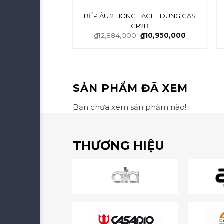
ĐÁ NHÂN TẠO 3
BẾP ÂU 2 HỌNG EAGLE DÙNG GAS
M 36-CB
GR2B
₫
12,884,000
₫
10,950,000
SẢN PHẨM ĐÃ XEM
Bạn chưa xem sản phẩm nào!
THƯƠNG HIỆU