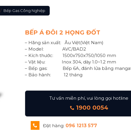
/
Bếp Gas Công Nghiệp
BẾP Á ĐÔI 2 HỌNG ĐỐT
– Hãng sản xuất: Âu Việt(Việt Nam)
– Model: AVC/BAD2
– Kích thước: 1500x750x750/1050 mm
– Vật liệu: Inox 304, dày 1.0~1.2 mm
– Bếp gas: Bếp 6A, đánh lửa bằng mangat
– Bảo hành: 12 tháng
Tư vấn miễn phí, vui lòng gọi hotline
1900 0054
Đặt hàng:
096 1213 577