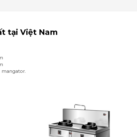
t tại Việt Nam
mm
mm
 mangator.