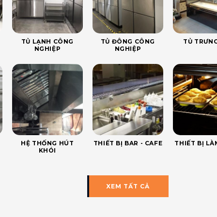
TỦ LẠNH CÔNG
TỦ ĐÔNG CÔNG
TỦ TRƯNG
NGHIỆP
NGHIỆP
HỆ THỐNG HÚT
THIẾT BỊ BAR - CAFE
THIẾT BỊ L
KHÓI
XEM TẤT CẢ