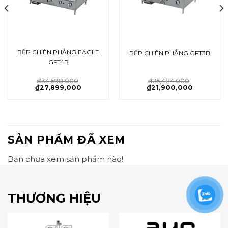
BẾP CHIÊN PHẲNG EAGLE
BẾP CHIÊN PHẲNG GFT3B
GFT4B
₫
34,598,000
₫
25,484,000
₫
27,899,000
₫
21,900,000
SẢN PHẨM ĐÃ XEM
Bạn chưa xem sản phẩm nào!
THƯƠNG HIỆU