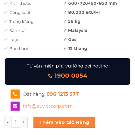
✅ Kích thước :
⭐ 600×720+60×850 mm
✅ Công suất :
⭐ 80,000 Btu/Hr
✅ Trọng lượng :
⭐ 56 kg
✅ Sản xuất :
⭐ Malaysia
✅ Loại :
⭐ Gas
✅ Bảo hành :
⭐
12 tháng
Tư vấn miễn phí, vui lòng gọi hotline
1900 0054
Đặt hàng:
096 1213 577
info@auvietcorp.com
BẾP ÂU CÓ CHÂN ĐỨNG 4 HỌNG BERJAYA OB4FS-17 số lượ
Thêm Vào Giỏ Hàng