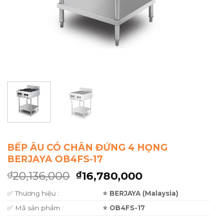
BẾP ÂU CÓ CHÂN ĐỨNG 4 HỌNG
BERJAYA OB4FS-17
20,136,000
16,780,000
₫
₫
✅ Thương hiệu :
⭐ BERJAYA (Malaysia)
✅ Mã sản phẩm :
⭐ OB4FS-17