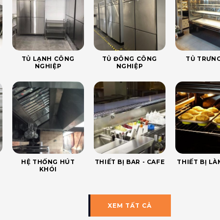
TỦ LẠNH CÔNG
TỦ ĐÔNG CÔNG
TỦ TRƯNG
NGHIỆP
NGHIỆP
HỆ THỐNG HÚT
THIẾT BỊ BAR - CAFE
THIẾT BỊ L
KHÓI
XEM TẤT CẢ