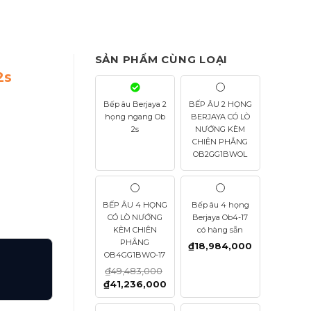
SẢN PHẨM CÙNG LOẠI
2s
Bếp âu Berjaya 2
BẾP ÂU 2 HỌNG
họng ngang Ob
BERJAYA CÓ LÒ
2s
NƯỚNG KÈM
CHIÊN PHẲNG
OB2GG1BWOL
BẾP ÂU 4 HỌNG
Bếp âu 4 họng
CÓ LÒ NƯỚNG
Berjaya Ob4-17
KÈM CHIÊN
có hàng sẵn
PHẲNG
₫
18,984,000
OB4GG1BWO-17
₫
49,483,000
₫
41,236,000