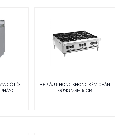
-17%
AYA CÓ LÒ
BẾP ÂU 6 HỌNG KHÔNG KÈM CHÂN
BẾP
 PHẲNG
ĐỨNG MSM 6-OB
L