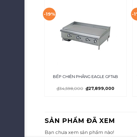
-19%
-
HẲNG GFT3B
BẾP CHIÊN PHẲNG EAGLE GFT4B
₫
21,900,000
₫
34,598,000
₫
27,899,000
SẢN PHẨM ĐÃ XEM
Bạn chưa xem sản phẩm nào!