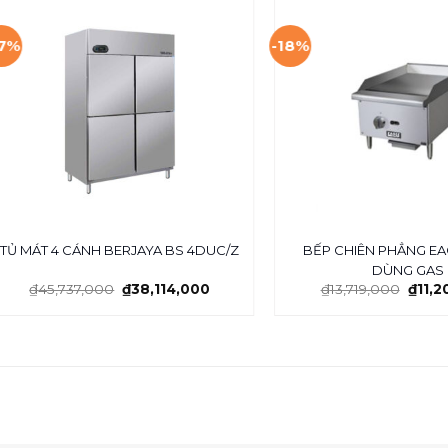
17%
-18%
BẾP CHIÊN PHẲNG EA
TỦ MÁT 4 CÁNH BERJAYA BS 4DUC/Z
DÙNG GAS
₫
45,737,000
₫
38,114,000
₫
13,719,000
₫
11,