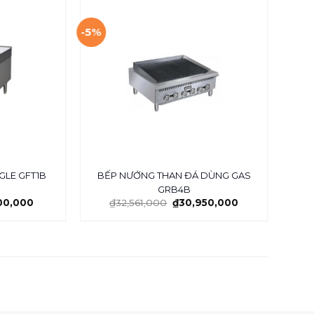
-5%
-17%
GLE GFT1B
BẾP NƯỚNG THAN ĐÁ DÙNG GAS
LÒ N
GRB4B
200,000
₫
32,561,000
₫
30,950,000