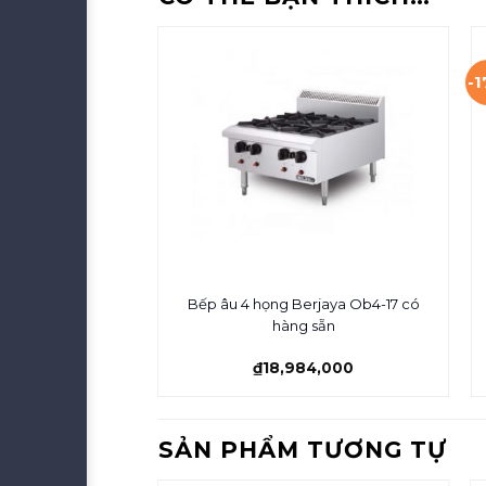
-
Bếp âu 4 họng Berjaya Ob4-17 có
hàng sẵn
₫
18,984,000
SẢN PHẨM TƯƠNG TỰ