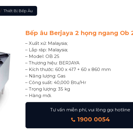
/
Thiết Bị Bếp Âu
Bếp âu Berjaya 2 họng ngang Ob 
– Xuất xứ: Malaysia;
– Lắp ráp: Malaysia;
– Model: OB 2S
– Thương hiệu: BERJAYA
– Kích thước: 600 x 417 + 60 x 860 mm
– Năng lượng: Gas
– Công suất: 40,000 Btu/Hr
– Trọng lượng: 35 kg
– Hàng mới.
Tư vấn miễn phí, vui lòng gọi hotline
1900 0054