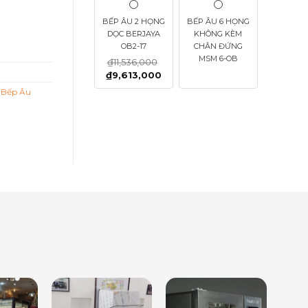
BẾP ÂU 2 HỌNG
BẾP ÂU 6 HỌNG
DỌC BERJAYA
KHÔNG KÈM
OB2-17
CHÂN ĐỨNG
MSM 6-OB
₫
11,536,000
₫
9,613,000
ị Bếp Âu