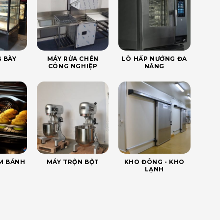
 BÀY
MÁY RỬA CHÉN
LÒ HẤP NƯỚNG ĐA
CÔNG NGHIỆP
NĂNG
ÀM BÁNH
MÁY TRỘN BỘT
KHO ĐÔNG - KHO
LẠNH