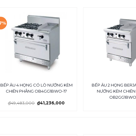
17%
BẾP ÂU 4 HỌNG CÓ LÒ NƯỚNG KÈM
BẾP ÂU 2 HỌNG BERJ
CHIÊN PHẲNG OB4GG1BWO-17
NƯỚNG KÈM CHIÊN
OB2GG1BWO
₫
49,483,000
₫
41,236,000