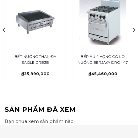
BẾP NƯỚNG THAN ĐÁ
BẾP ÂU 4 HỌNG CÓ LÒ
EAGLE GRB3B
NƯỚNG BERJAYA DRO4-17
₫
25,990,000
₫
45,460,000
SẢN PHẨM ĐÃ XEM
Bạn chưa xem sản phẩm nào!