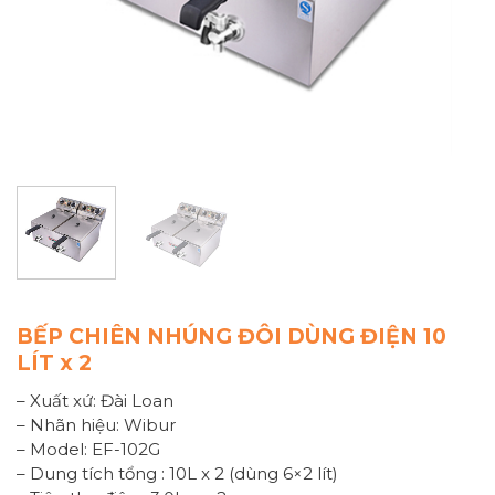
BẾP CHIÊN NHÚNG ĐÔI DÙNG ĐIỆN 10
LÍT x 2
– Xuất xứ: Đài Loan
– Nhãn hiệu: Wibur
– Model: EF-102G
– Dung tích tổng : 10L x 2 (dùng 6×2 lít)