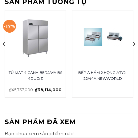
SẢN PHẨM TƯƠNG TỰ
-17%
TỦ MÁT 4 CÁNH BERJAYA BS
BẾP Á HẦM 2 HỌNG ATY2-
4DUC/Z
22/44A NEWWORLD
₫
45,737,000
₫
38,114,000
SẢN PHẨM ĐÃ XEM
Bạn chưa xem sản phẩm nào!