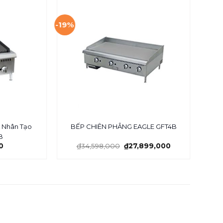
-19%
-14%
 Nhân Tạo
BẾP CHIÊN PHẲNG EAGLE GFT4B
B
0
₫
34,598,000
₫
27,899,000