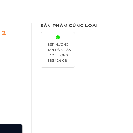
SẢN PHẨM CÙNG LOẠI
 2
BẾP NƯỚNG
THAN ĐÁ NHÂN
TẠO 2 HỌNG
MSM 24-CB