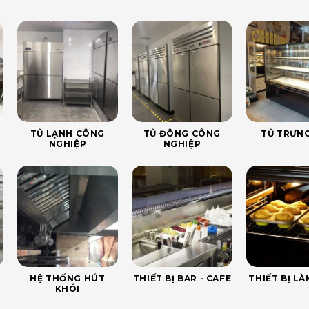
TỦ LẠNH CÔNG
TỦ ĐÔNG CÔNG
TỦ TRƯNG
NGHIỆP
NGHIỆP
HỆ THỐNG HÚT
THIẾT BỊ BAR - CAFE
THIẾT BỊ L
KHÓI