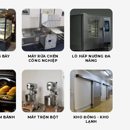
 BÀY
MÁY RỬA CHÉN
LÒ HẤP NƯỚNG ĐA
CÔNG NGHIỆP
NĂNG
ÀM BÁNH
MÁY TRỘN BỘT
KHO ĐÔNG - KHO
LẠNH