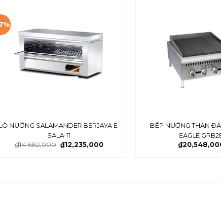
17%
LÒ NƯỚNG SALAMANDER BERJAYA E-
BẾP NƯỚNG THAN ĐÁ
SALA-11
EAGLE GRB2
₫
14,682,000
₫
12,235,000
₫
20,548,00