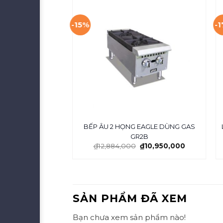
-15%
-
 CÓ LÒ NƯỚNG
BẾP ÂU 2 HỌNG EAGLE DÙNG GAS
DRO4-17
GR2B
0,000
₫
12,884,000
₫
10,950,000
SẢN PHẨM ĐÃ XEM
Bạn chưa xem sản phẩm nào!