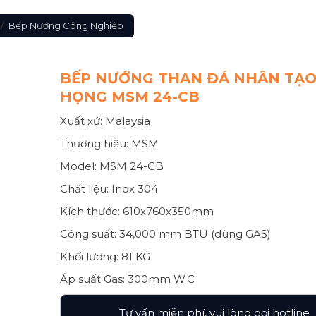
/
Bếp Nướng Công Nghiệp
BẾP NƯỚNG THAN ĐÁ NHÂN TẠO
HỌNG MSM 24-CB
Xuất xứ: Malaysia
Thương hiệu: MSM
Model: MSM 24-CB
Chất liệu: Inox 304
Kích thước: 610x760x350mm
Công suất: 34,000 mm BTU (dùng GAS)
Khối lượng: 81 KG
Áp suất Gas: 300mm W.C
Tư vấn miễn phí, vui lòng gọi hotline