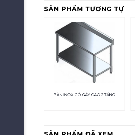
SẢN PHẨM TƯƠNG TỰ
-12 3 TẦNG
BÀN INOX CÓ GÁY CAO 2 TẦNG
SẢN PHẨM ĐÃ XEM