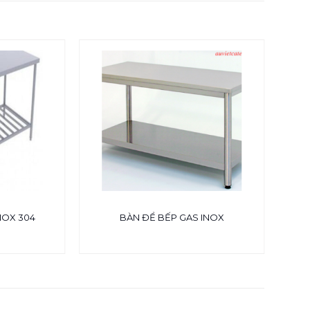
NOX 304
BÀN ĐỂ BẾP GAS INOX
MƯ