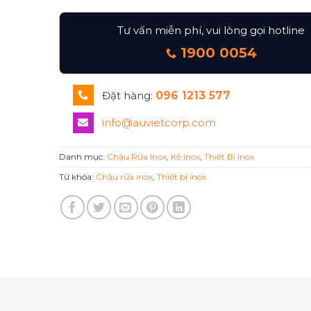
Tư vấn miễn phí, vui lòng gọi hotline
1900 0054
Đặt hàng:
096 1213 577
info@auvietcorp.com
Danh mục:
Chậu Rửa Inox
,
Kệ Inox
,
Thiết Bị Inox
Từ khóa:
Chậu rửa inox
,
Thiết bị inox