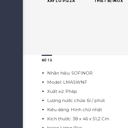
XÂY LÒ PIZZA
THIẾT BỊ INOX
MÔ TẢ
Nhãn hiệu: SOFINOR
Model:
LMASWNF
Xuất xứ: Pháp
Lượng nước chứa: 6l / phút
Kiểu dáng: Hình chữ nhật
Kích thước: 38 x 46 x 51,2 Cm
trọng lượng 9kg