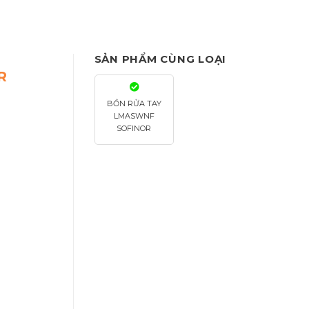
SẢN PHẨM CÙNG LOẠI
R
BỒN RỬA TAY
LMASWNF
SOFINOR