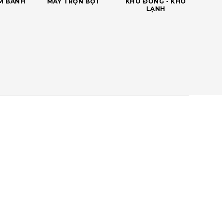
ÀM BÁNH
MÁY TRỘN BỘT
KHO ĐÔNG - KHO
LẠNH