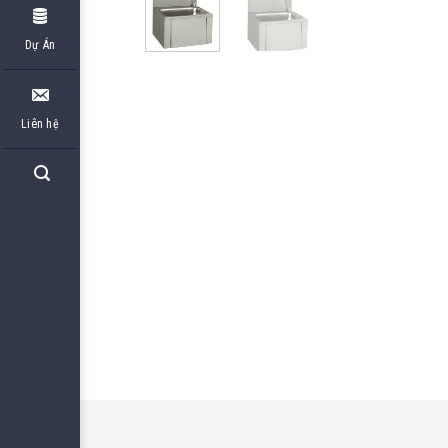
Dự Án
Liên hệ