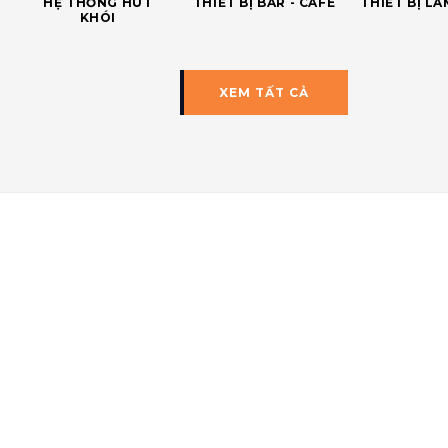
HỆ THỐNG HÚT
THIẾT BỊ BAR - CAFE
THIẾT BỊ L
KHÓI
XEM TẤT CẢ