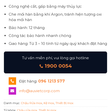
Công nghệ cắt, gấp bằng máy thủy lực
Che mối hàn bằng khí Argon, tránh hiện tượng oxi
hóa mối hàn
Bảo hành: 12 tháng
Công tác bảo hành nhanh chóng
Giao hàng: Từ 3 – 10 tính từ ngày quý khách đặt hàng
Tư vấn miễn phí, vui lòng gọi hotline
1900 0054
Đặt hàng:
096 1213 577
info@auvietcorp.com
Danh mục:
Chậu Rửa Inox
,
Kệ Inox
,
Thiết Bị Inox
Từ khóa:
Chậu rửa inox
,
Thiết bị inox