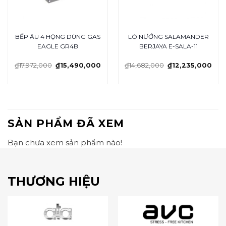
BẾP ÂU 4 HỌNG DÙNG GAS
LÒ NƯỚNG SALAMANDER
EAGLE GR4B
BERJAYA E-SALA-11
₫
17,972,000
₫
15,490,000
₫
14,682,000
₫
12,235,000
SẢN PHẨM ĐÃ XEM
Bạn chưa xem sản phẩm nào!
THƯƠNG HIỆU