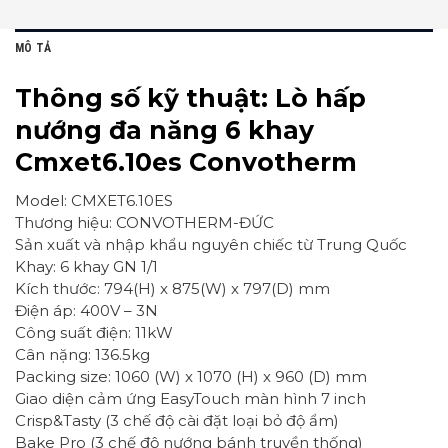
MÔ TẢ
Thông số kỹ thuật: Lò hấp
nướng đa năng 6 khay
Cmxet6.10es Convotherm
Model: CMXET6.10ES
Thương hiệu: CONVOTHERM-ĐỨC
Sản xuất và nhập khẩu nguyên chiếc từ Trung Quốc
Khay: 6 khay GN 1/1
Kích thước: 794(H) x 875(W) x 797(D) mm
Điện áp: 400V – 3N
Công suất điện: 11kW
Cân nặng: 136.5kg
Packing size: 1060 (W) x 1070 (H) x 960 (D) mm
Giao diện cảm ứng EasyTouch màn hình 7 inch
Crisp&Tasty (3 chế độ cài đặt loại bỏ độ ẩm)
Bake Pro (3 chế độ nướng bánh truyền thống)