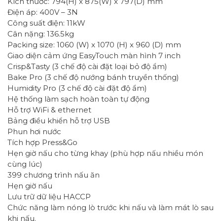
Kích thước: 794(H) x 875(W) x 797(D) mm
Điện áp: 400V – 3N
Công suất điện: 11kW
Cân nặng: 136.5kg
Packing size: 1060 (W) x 1070 (H) x 960 (D) mm
Giao diện cảm ứng EasyTouch màn hình 7 inch
Crisp&Tasty (3 chế độ cài đặt loại bỏ độ ẩm)
Bake Pro (3 chế độ nướng bánh truyền thống)
Humidity Pro (3 chế độ cài đặt độ ẩm)
Hệ thống làm sạch hoàn toàn tự động
Hỗ trợ WiFi & ethernet
Bảng điều khiển hỗ trợ USB
Phun hơi nước
Tích hợp Press&Go
Hẹn giờ nấu cho từng khay (phù hợp nấu nhiều món
cùng lúc)
399 chương trình nấu ăn
Hẹn giờ nấu
Lưu trữ dữ liệu HACCP
Chức năng làm nóng lò trước khi nấu và làm mát lò sau
khi nấu.