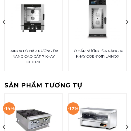
LAINOX LÒ HẤP NƯỚNG ĐA
LÒ HẤP NƯỚNG ĐA NĂNG 10
NĂNG CAO CẤP 7 KHAY
KHAY COEN101R LAINOX
ICET071E
SẢN PHẨM TƯƠNG TỰ
-14%
-17%