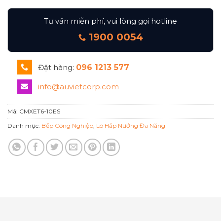
Tư vấn miễn phí, vui lòng gọi hotline
1900 0054
Đặt hàng:
096 1213 577
info@auvietcorp.com
Mã:
CMXET6-10ES
Danh mục:
Bếp Công Nghiệp
,
Lò Hấp Nướng Đa Năng