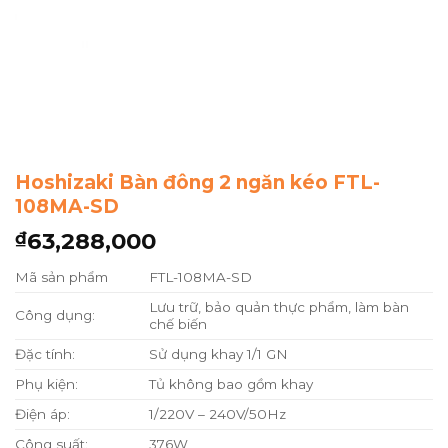
Hoshizaki Bàn đông 2 ngăn kéo FTL-
108MA-SD
63,288,000
₫
Mã sản phẩm
FTL-108MA-SD
Lưu trữ, bảo quản thực phẩm, làm bàn
Công dụng:
chế biến
Đặc tính:
Sử dụng khay 1/1 GN
Phụ kiện:
Tủ không bao gồm khay
Điện áp:
1/220V – 240V/50Hz
Công suất:
376W