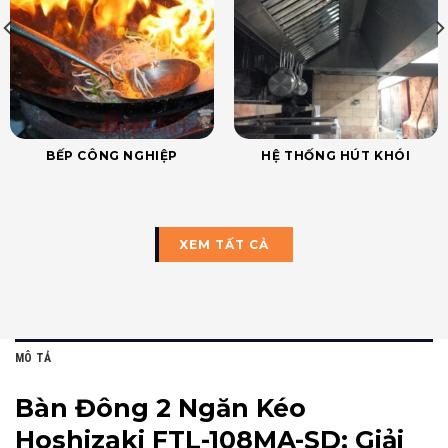
BẾP CÔNG NGHIỆP
HỆ THỐNG HÚT KHÓI
XEM TẤT CẢ
MÔ TẢ
Bàn Đông 2 Ngăn Kéo
Hoshizaki FTL-108MA-SD: Giải