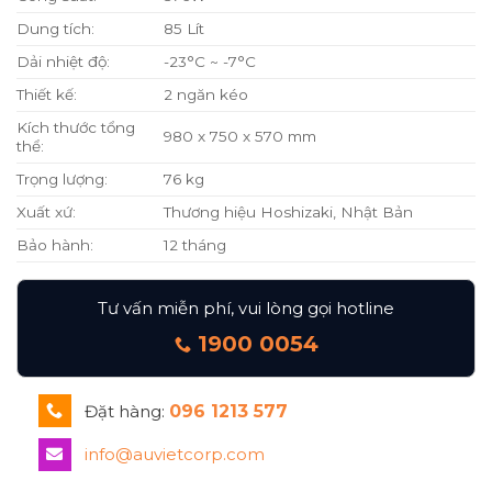
Dung tích:
85 Lít
Dải nhiệt độ:
-23°C ~ -7°C
Thiết kế:
2 ngăn kéo
Kích thước tổng
980 x 750 x 570 mm
thể:
Trọng lượng:
76 kg
Xuất xứ:
Thương hiệu Hoshizaki, Nhật Bản
Bảo hành:
12 tháng
Tư vấn miễn phí, vui lòng gọi hotline
1900 0054
Đặt hàng:
096 1213 577
info@auvietcorp.com