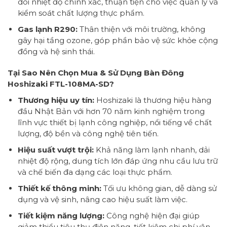
dõi nhiệt độ chính xác, thuận tiện cho việc quản lý và
kiểm soát chất lượng thực phẩm.
Gas lạnh R290:
Thân thiện với môi trường, không
gây hại tầng ozone, góp phần bảo vệ sức khỏe cộng
đồng và hệ sinh thái.
Tại Sao Nên Chọn Mua & Sử Dụng Bàn Đông
Hoshizaki FTL-108MA-SD?
Thương hiệu uy tín:
Hoshizaki là thương hiệu hàng
đầu Nhật Bản với hơn 70 năm kinh nghiệm trong
lĩnh vực thiết bị lạnh công nghiệp, nổi tiếng về chất
lượng, độ bền và công nghệ tiên tiến.
Hiệu suất vượt trội:
Khả năng làm lạnh nhanh, dải
nhiệt độ rộng, dung tích lớn đáp ứng nhu cầu lưu trữ
và chế biến đa dạng các loại thực phẩm.
Thiết kế thông minh:
Tối ưu không gian, dễ dàng sử
dụng và vệ sinh, nâng cao hiệu suất làm việc.
Tiết kiệm năng lượng:
Công nghệ hiện đại giúp
giảm thiểu tiêu thụ điện năng, tiết kiệm chi phí vận