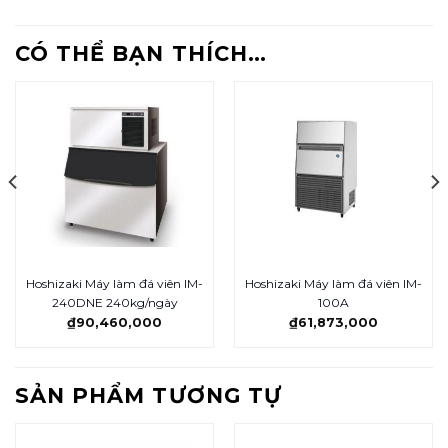
CÓ THỂ BẠN THÍCH…
Hoshizaki Máy làm đá viên IM-
Hoshizaki Máy làm đá viên IM-
240DNE 240kg/ngày
100A
₫
90,460,000
₫
61,873,000
SẢN PHẨM TƯƠNG TỰ