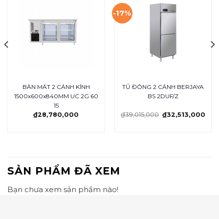
-17%
BÀN MÁT 2 CÁNH KÍNH
TỦ ĐÔNG 2 CÁNH BERJAYA
1500x600x840MM UC 2G 60
BS 2DUF/Z
15
₫
28,780,000
₫
39,015,000
₫
32,513,000
SẢN PHẨM ĐÃ XEM
Bạn chưa xem sản phẩm nào!