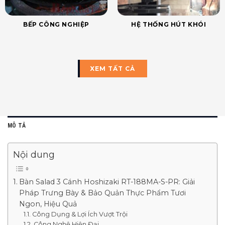
BẾP CÔNG NGHIỆP
HỆ THỐNG HÚT KHÓI
XEM TẤT CẢ
MÔ TẢ
Nội dung
Bàn Salad 3 Cánh Hoshizaki RT-188MA-S-PR: Giải
Pháp Trưng Bày & Bảo Quản Thực Phẩm Tươi
Ngon, Hiệu Quả
Công Dụng & Lợi Ích Vượt Trội
Công Nghệ Hiện Đại