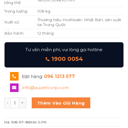
tổng thể:
Trọng lượng:
108 kg
Thương hiệu Hoshizaki- Nhật Bản, sản xuất
Xuất xứ:
tại Trung Quốc
Bảo hành:
12 tháng
Tư vấn miễn phí, vui lòng gọi hotline
1900 0054
Đặt hàng:
096 1213 577
info@auvietcorp.com
Hoshizaki Bàn salad 1m8 RT-188MA-S-PR số lượng
Thêm Vào Giỏ Hàng
Mã:
1M8-RT-188MA-S-PR