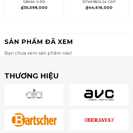
128MA-S-PR
RTWH180LS4-GNT
₫
35,598,000
₫
44,616,000
SẢN PHẨM ĐÃ XEM
Bạn chưa xem sản phẩm nào!
THƯƠNG HIỆU