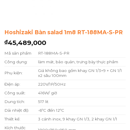
Hoshizaki Bàn salad 1m8 RT-188MA-S-PR
45,489,000
₫
Mã sản phẩm
RT-188MA-S-PR
Công dụng:
làm mát, bảo quản, trưng bày thực phẩm
Giá không bao gồm khay GN 1/3×9 + GN 1/1
Phụ kiện:
x2 sâu 100mm
Điện áp:
220V/1P/50Hz
Công suất:
416W/ giờ
Dung tích:
517 lit
Dải nhiệt độ:
-6ºC đến 12ºC
Thiết kế:
3 cánh inox, 9 khay GN 1/3, 2 khay GN 1/1
Kích thước
1800x750x850 mm