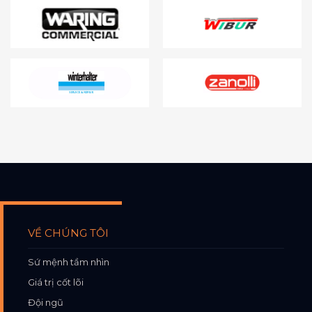
VỀ CHÚNG TÔI
Sứ mệnh tầm nhìn
Giá trị cốt lõi
Đội ngũ