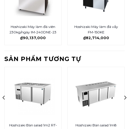
Hoshizaki Máy làm đá viên
Hoshizaki Máy làm đá vẩy
230kg/ngày IM-240DNE-23
FM-150KE
₫
90,137,000
₫
82,714,000
SẢN PHẨM TƯƠNG TỰ
Hoshizaki Bàn salad 1m2 RT-
Hoshizaki Bàn salad 1m8