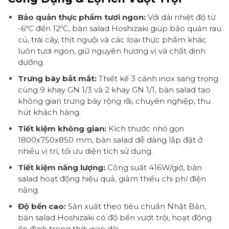
Bảo quản thực phẩm tươi ngon:
Với dải nhiệt độ từ
-6ºC đến 12ºC, bàn salad Hoshizaki giúp bảo quản rau
củ, trái cây, thịt nguội và các loại thực phẩm khác
luôn tươi ngon, giữ nguyên hương vị và chất dinh
dưỡng.
Trưng bày bắt mắt:
Thiết kế 3 cánh inox sang trọng
cùng 9 khay GN 1/3 và 2 khay GN 1/1, bàn salad tạo
không gian trưng bày rộng rãi, chuyên nghiệp, thu
hút khách hàng.
Tiết kiệm không gian:
Kích thước nhỏ gọn
1800x750x850 mm, bàn salad dễ dàng lắp đặt ở
nhiều vị trí, tối ưu diện tích sử dụng.
Tiết kiệm năng lượng:
Công suất 416W/giờ, bàn
salad hoạt động hiệu quả, giảm thiểu chi phí điện
năng.
Độ bền cao:
Sản xuất theo tiêu chuẩn Nhật Bản,
bàn salad Hoshizaki có độ bền vượt trội, hoạt động
ổn định trong thời gian dài.