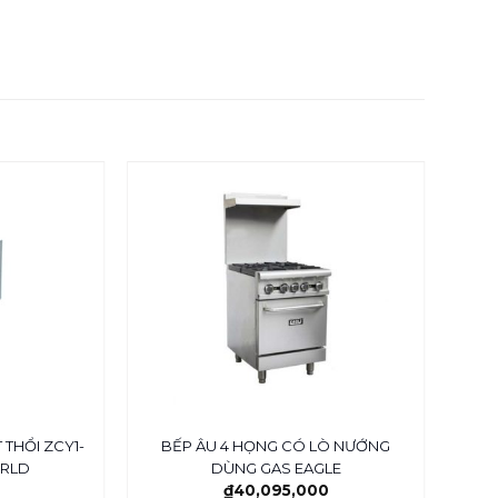
 THỔI ZCY1-
BẾP ÂU 4 HỌNG CÓ LÒ NƯỚNG
B
ORLD
DÙNG GAS EAGLE
₫
40,095,000