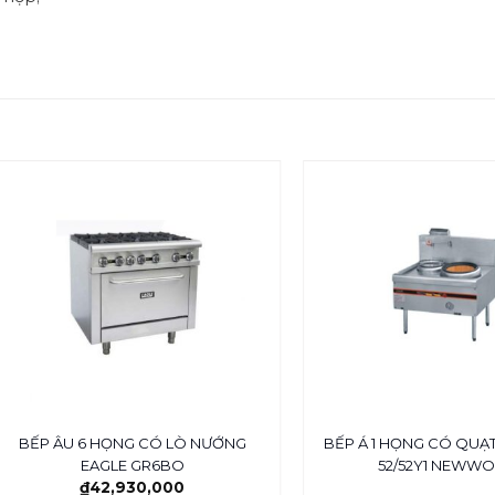
BẾP ÂU 6 HỌNG CÓ LÒ NƯỚNG
BẾP Á 1 HỌNG CÓ QUẠT
EAGLE GR6BO
52/52Y1 NEWW
₫
42,930,000