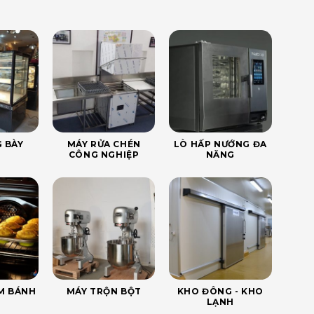
 BÀY
MÁY RỬA CHÉN
LÒ HẤP NƯỚNG ĐA
CÔNG NGHIỆP
NĂNG
ÀM BÁNH
MÁY TRỘN BỘT
KHO ĐÔNG - KHO
LẠNH