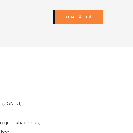
XEM TẤT CẢ
ay GN 1/1;
 độ quạt khác nhau;
 hợp;