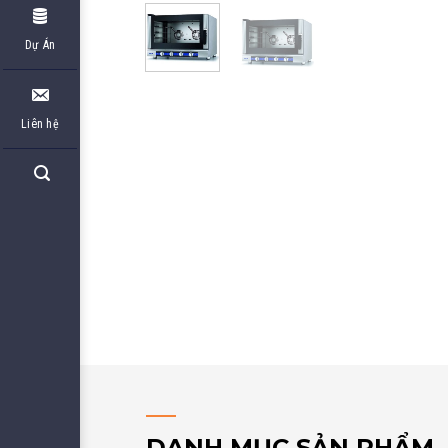
Dự Án
Liên hệ
DANH MỤC SẢN PHẨM