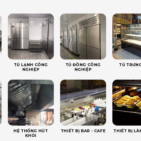
TỦ LẠNH CÔNG
TỦ ĐÔNG CÔNG
TỦ TRƯNG
NGHIỆP
NGHIỆP
HỆ THỐNG HÚT
THIẾT BỊ BAR - CAFE
THIẾT BỊ L
KHÓI