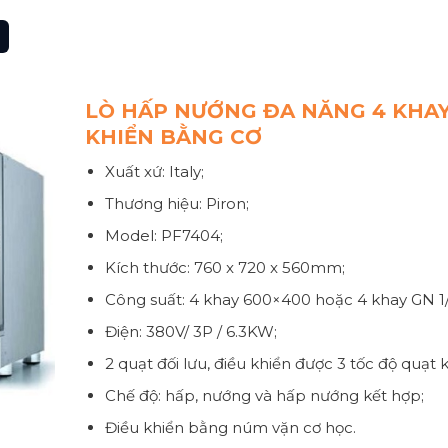
LÒ HẤP NƯỚNG ĐA NĂNG 4 KHAY
KHIỂN BẰNG CƠ
Xuất xứ: Italy;
Thương hiệu: Piron;
Model: PF7404;
Kích thước: 760 x 720 x 560mm;
Công suất: 4 khay 600×400 hoặc 4 khay GN 1/
Điện: 380V/ 3P / 6.3KW;
2 quạt đối lưu, điều khiển được 3 tốc độ quạt
Chế độ: hấp, nướng và hấp nướng kết hợp;
Điều khiển bằng núm vặn cơ học.