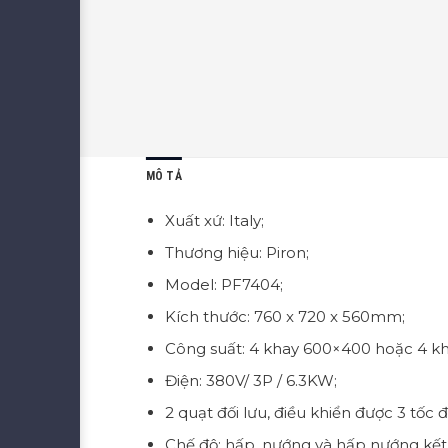
MÔ TẢ
Xuất xứ: Italy;
Thương hiệu: Piron;
Model: PF7404;
Kích thước: 760 x 720 x 560mm;
Công suất: 4 khay 600×400 hoặc 4 kh
Điện: 380V/ 3P / 6.3KW;
2 quạt đối lưu, điều khiển được 3 tốc
Chế độ: hấp, nướng và hấp nướng kết