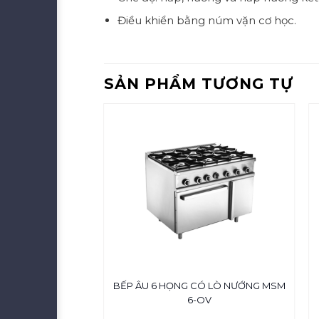
Điều khiển bằng núm vặn cơ học.
SẢN PHẨM TƯƠNG TỰ
BẾP ÂU 6 HỌNG CÓ LÒ NƯỚNG MSM
HẲNG GFT3B
6-OV
₫
21,900,000