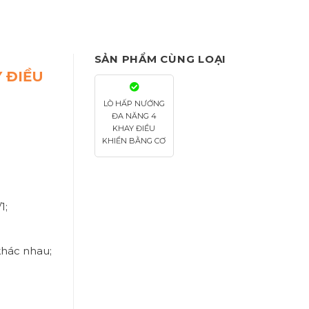
SẢN PHẨM CÙNG LOẠI
 ĐIỀU
LÒ HẤP NƯỚNG
ĐA NĂNG 4
KHAY ĐIỀU
KHIỂN BẰNG CƠ
1;
 khác nhau;