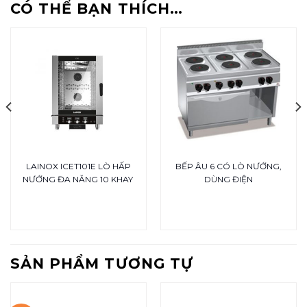
CÓ THỂ BẠN THÍCH…
LAINOX ICET101E LÒ HẤP
BẾP ÂU 6 CÓ LÒ NƯỚNG,
NƯỚNG ĐA NĂNG 10 KHAY
DÙNG ĐIỆN
SẢN PHẨM TƯƠNG TỰ