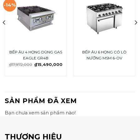
-14%
BẾP ÂU 4 HỌNG DÙNG GAS
BẾP ÂU 6 HỌNG CÓ LÒ
EAGLE GR4B
NƯỚNG MSM 6-OV
₫
17,972,000
₫
15,490,000
SẢN PHẨM ĐÃ XEM
Bạn chưa xem sản phẩm nào!
THƯƠNG HIỆU