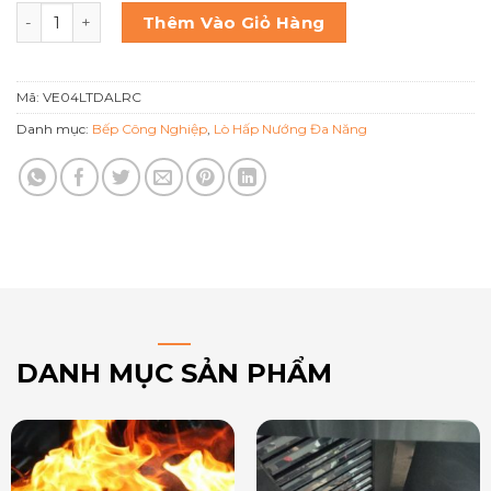
Lò hấp nướng đa năng Venix 4 khay Ve04ltdalrc số lượng
Thêm Vào Giỏ Hàng
Mã:
VE04LTDALRC
Danh mục:
Bếp Công Nghiệp
,
Lò Hấp Nướng Đa Năng
DANH MỤC SẢN PHẨM