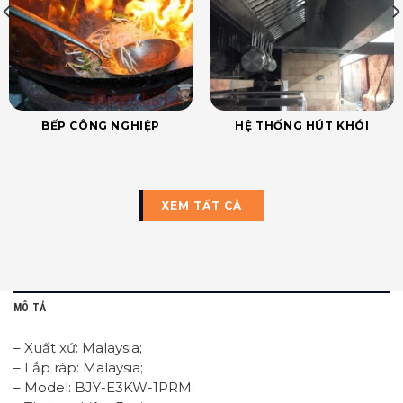
BẾP CÔNG NGHIỆP
HỆ THỐNG HÚT KHÓI
XEM TẤT CẢ
MÔ TẢ
– Xuất xứ: Malaysia;
– Lắp ráp: Malaysia;
– Model: BJY-E3KW-1PRM;