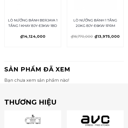
LÒ NƯỚNG BÁNH BERJAYA 1
LÒ NƯỚNG BÁNH 1 TẦNG
TẦNG 1 KHAY BJY-E3KW-1BD
20KG BJY-E6KW-1PRM
₫
14,124,000
₫
16,770,000
₫
13,975,000
SẢN PHẨM ĐÃ XEM
Bạn chưa xem sản phẩm nào!
THƯƠNG HIỆU