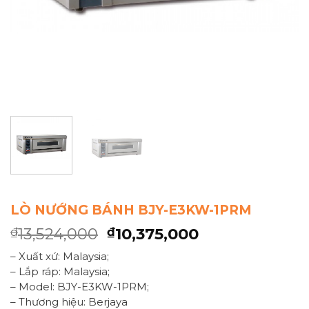
LÒ NƯỚNG BÁNH BJY-E3KW-1PRM
13,524,000
10,375,000
₫
₫
– Xuất xứ: Malaysia;
– Lắp ráp: Malaysia;
– Model: BJY-E3KW-1PRM;
– Thương hiệu: Berjaya