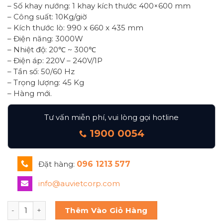
– Số khay nướng: 1 khay kích thước 400×600 mm
– Công suất: 10Kg/giờ
– Kích thước lò: 990 x 660 x 435 mm
– Điện năng: 3000W
– Nhiệt độ: 20℃ ~ 300℃
– Điện áp: 220V – 240V/1P
– Tần số: 50/60 Hz
– Trọng lượng: 45 Kg
– Hàng mới.
Tư vấn miễn phí, vui lòng gọi hotline
1900 0054
Đặt hàng:
096 1213 577
info@auvietcorp.com
LÒ NƯỚNG BÁNH BJY-E3KW-1PRM số lượng
Thêm Vào Giỏ Hàng