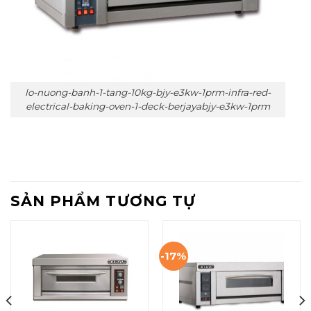
lo-nuong-banh-1-tang-10kg-bjy-e3kw-1prm-infra-red-
electrical-baking-oven-1-deck-berjayabjy-e3kw-1prm
SẢN PHẨM TƯƠNG TỰ
-17%