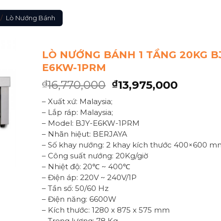
/
Lò Nướng Bánh
LÒ NƯỚNG BÁNH 1 TẦNG 20KG B
E6KW-1PRM
16,770,000
13,975,000
₫
₫
– Xuất xứ: Malaysia;
– Lắp ráp: Malaysia;
– Model: BJY-E6KW-1PRM
– Nhãn hiệut: BERJAYA
– Số khay nướng: 2 khay kích thước 400×600 m
– Công suất nướng: 20Kg/giờ
– Nhiệt độ: 20℃ ~ 400℃
– Điện áp: 220V ~ 240V/1P
– Tần số: 50/60 Hz
– Điện năng: 6600W
– Kích thước: 1280 x 875 x 575 mm
– Trọng lượng: 78 Kg