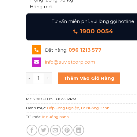
– Hàng mới.
Tư vấn miễn phí, vui lòng gọi hotline
1900 0054
Đặt hàng:
096 1213 577
info@auvietcorp.com
LÒ NƯỚNG BÁNH 1 TẦNG 20KG BJY-E6KW-1PRM s
Thêm Vào Giỏ Hàng
Mã:
20KG-BJY-E6KW-1PRM
Danh mục:
Bếp Công Nghiệp
,
Lò Nướng Bánh
Từ khóa:
lò nướng bánh