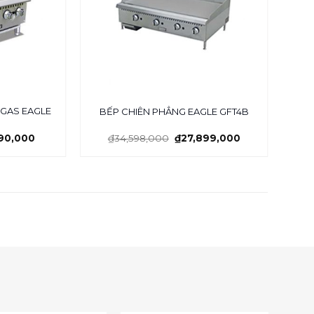
 GAS EAGLE
B
BẾP CHIÊN PHẲNG EAGLE GFT4B
490,000
₫
34,598,000
₫
27,899,000