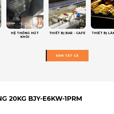
HỆ THỐNG HÚT
THIẾT BỊ BAR - CAFE
THIẾT BỊ L
KHÓI
XEM TẤT CẢ
NG 20KG BJY-E6KW-1PRM