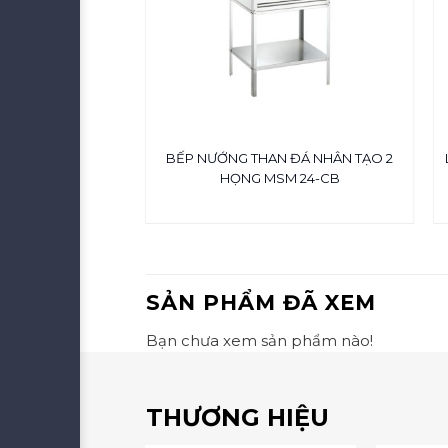
 CÓ LÒ NƯỚNG
BẾP NƯỚNG THAN ĐÁ NHÂN TẠO 2
DRO4-17
HỌNG MSM 24-CB
0,000
SẢN PHẨM ĐÃ XEM
Bạn chưa xem sản phẩm nào!
THƯƠNG HIỆU