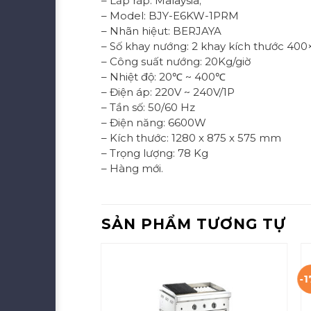
– Lắp ráp: Malaysia;
– Model: BJY-E6KW-1PRM
– Nhãn hiệut: BERJAYA
– Số khay nướng: 2 khay kích thước 4
– Công suất nướng: 20Kg/giờ
– Nhiệt độ: 20℃ ~ 400℃
– Điện áp: 220V ~ 240V/1P
– Tần số: 50/60 Hz
– Điện năng: 6600W
– Kích thước: 1280 x 875 x 575 mm
– Trọng lượng: 78 Kg
– Hàng mới.
SẢN PHẨM TƯƠNG TỰ
-