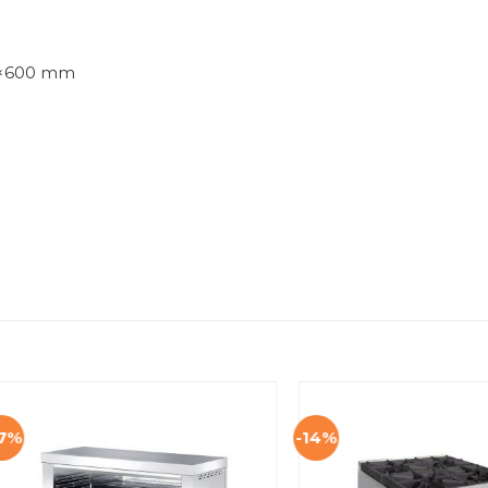
00×600 mm
17%
-14%