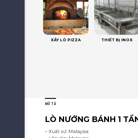
XÂY LÒ PIZZA
THIẾT BỊ INOX
MÔ TẢ
LÒ NƯỚNG BÁNH 1 TẦ
– Xuất xứ: Malaysia;