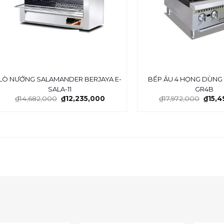
LÒ NƯỚNG SALAMANDER BERJAYA E-
BẾP ÂU 4 HỌNG DÙNG
SALA-11
GR4B
₫
14,682,000
₫
12,235,000
₫
17,972,000
₫
15,