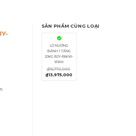
SẢN PHẨM CÙNG LOẠI
JY-
LÒ NƯỚNG
BÁNH 1 TẦNG
20KG BJY-E6KW-
1PRM
₫
16,770,000
₫
13,975,000
m