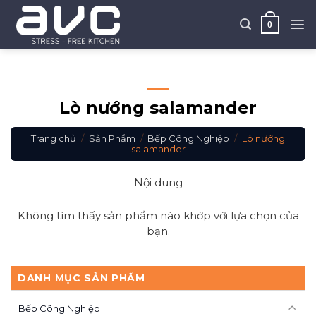
Skip
to
0
content
Lò nướng salamander
Trang chủ
/
Sản Phẩm
/
Bếp Công Nghiệp
/
Lò nướng
salamander
Nội dung
Không tìm thấy sản phẩm nào khớp với lựa chọn của
bạn.
DANH MỤC SẢN PHẨM
Bếp Công Nghiệp