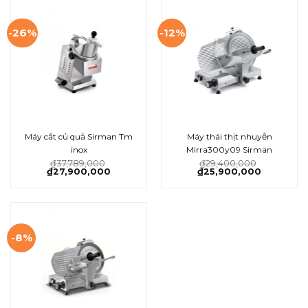
-26%
-12%
Máy cắt củ quả Sirman Tm
Máy thái thịt nhuyễn
inox
Mirra300y09 Sirman
₫
37,789,000
₫
29,400,000
₫
27,900,000
₫
25,900,000
-8%