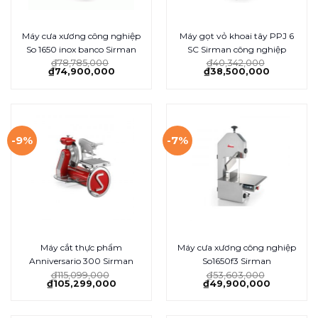
Máy cưa xương công nghiệp
Máy gọt vỏ khoai tây PPJ 6
So 1650 inox banco Sirman
SC Sirman công nghiệp
₫
78,785,000
₫
40,342,000
₫
74,900,000
₫
38,500,000
-9%
-7%
Máy cắt thực phẩm
Máy cưa xương công nghiệp
Anniversario 300 Sirman
So1650f3 Sirman
₫
115,099,000
₫
53,603,000
₫
105,299,000
₫
49,900,000