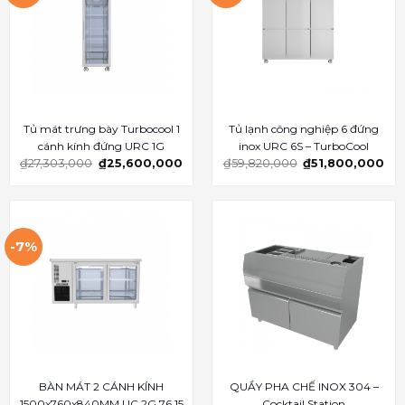
Tủ mát trưng bày Turbocool 1
Tủ lạnh công nghiệp 6 đứng
cánh kính đứng URC 1G
inox URC 6S – TurboCool
₫
27,303,000
₫
25,600,000
₫
59,820,000
₫
51,800,000
-7%
BÀN MÁT 2 CÁNH KÍNH
QUẦY PHA CHẾ INOX 304 –
1500x760x840MM UC 2G 76 15
Cocktail Station