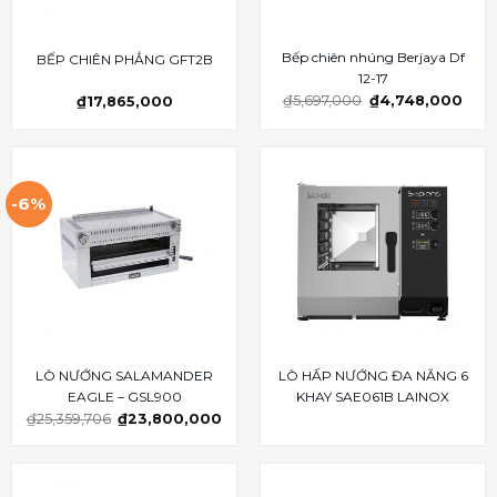
Bếp chiên nhúng Berjaya Df
BẾP CHIÊN PHẲNG GFT2B
12-17
₫
5,697,000
₫
4,748,000
₫
17,865,000
-6%
LÒ NƯỚNG SALAMANDER
LÒ HẤP NƯỚNG ĐA NĂNG 6
EAGLE – GSL900
KHAY SAE061B LAINOX
₫
25,359,706
₫
23,800,000