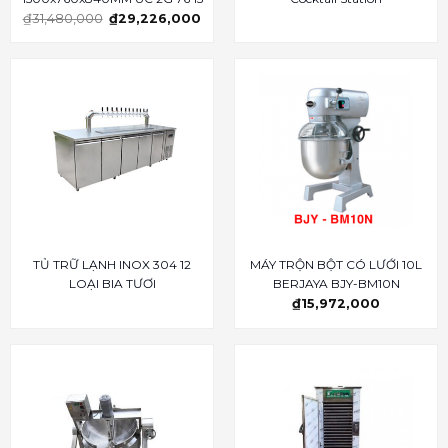
₫
31,480,000
₫
29,226,000
TỦ TRỮ LẠNH INOX 304 12
MÁY TRỘN BỘT CÓ LƯỚI 10L
LOẠI BIA TƯƠI
BERJAYA BJY-BM10N
₫
15,972,000