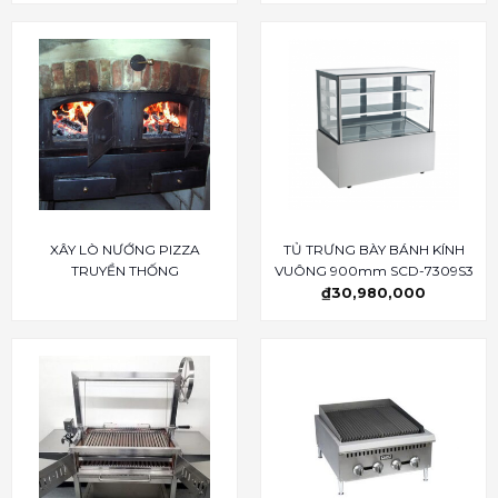
XÂY LÒ NƯỚNG PIZZA
TỦ TRƯNG BÀY BÁNH KÍNH
TRUYỀN THỐNG
VUÔNG 900mm SCD-7309S3
₫
30,980,000