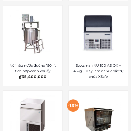
Nồi nấu nước đường 150 lít
Scotsman NU 100 AS OX –
tích hợp cánh khuấy
45kg – Máy làm đá xúc xắc tự
chứa XSafe
₫
35,400,000
-13%