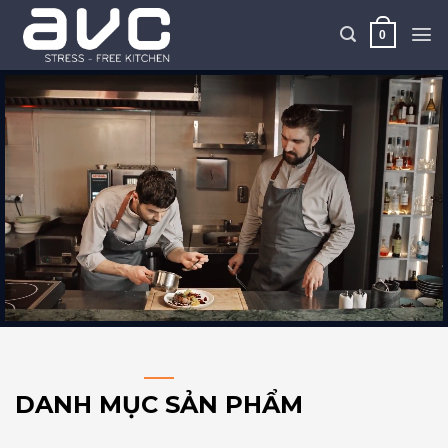
Skip
to
0
content
DANH MỤC SẢN PHẨM