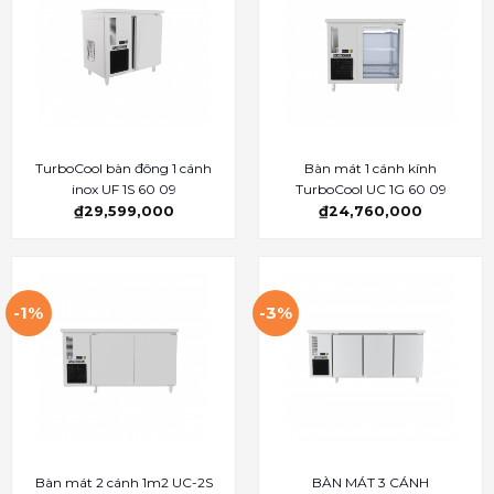
TurboCool bàn đông 1 cánh
Bàn mát 1 cánh kính
inox UF 1S 60 09
TurboCool UC 1G 60 09
₫
29,599,000
₫
24,760,000
-1%
-3%
Bàn mát 2 cánh 1m2 UC-2S
BÀN MÁT 3 CÁNH