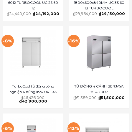
6012 TURBOCOOL UC 2S 60
1800x600x840MM UC 3S 60
12
18 TURBOCOOL
₫
24,440,000
₫
24,192,000
₫
29,964,000
₫
29,150,000
-8%
-16%
TurboCool tủ đông công
TỦ ĐÔNG 4 CÁNH BERJAYA
nghiệp 4 đứng inox URF 4S
BS 4DUF/Z
₫
46,426,000
₫
61,389,000
₫
51,500,000
₫
42,900,000
-6%
-13%