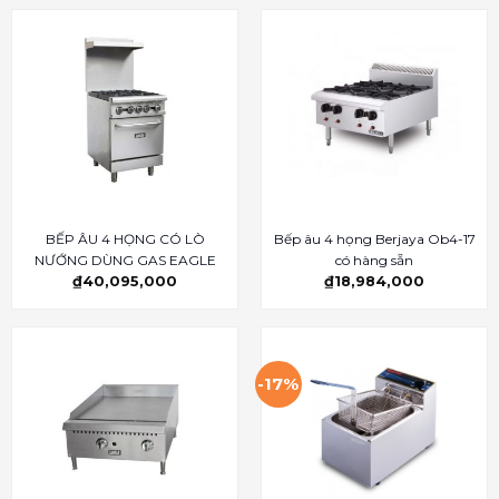
BẾP ÂU 4 HỌNG CÓ LÒ
Bếp âu 4 họng Berjaya Ob4-17
NƯỚNG DÙNG GAS EAGLE
có hàng sẵn
₫
40,095,000
₫
18,984,000
-17%