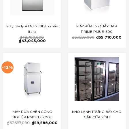
Máy rửa ly ATA B21 Nhập khẩu
MÁY RỬA LY QUẦY BAR
Italia
PRIME PMUE-600
₫
48,700,000
₫
57,550,000
₫
55,710,000
₫
43,045,000
-12%
MÁY RỬA CHÉN CÔNG
KHO LẠNH TRƯNG BÀY CAO
NGHIỆP PMDEL-1200E
CẤP CỬA KÍNH
₫
67,687,000
₫
59,588,000