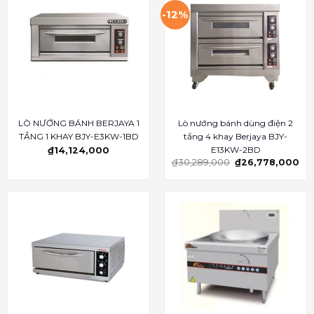
-12%
LÒ NƯỚNG BÁNH BERJAYA 1
Lò nướng bánh dùng điện 2
TẦNG 1 KHAY BJY-E3KW-1BD
tầng 4 khay Berjaya BJY-
E13KW-2BD
₫
14,124,000
₫
30,289,000
₫
26,778,000