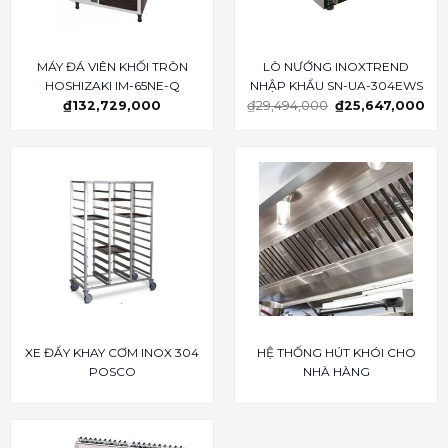
MÁY ĐÁ VIÊN KHỐI TRÒN
LÒ NƯỚNG INOXTREND
HOSHIZAKI IM-65NE-Q
NHẬP KHẨU SN-UA-304EWS
₫
132,729,000
₫
29,494,000
₫
25,647,000
XE ĐẨY KHAY CƠM INOX 304
HỆ THỐNG HÚT KHÓI CHO
POSCO
NHÀ HÀNG