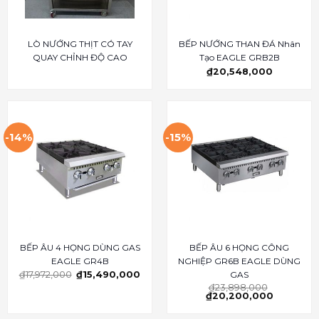
LÒ NƯỚNG THỊT CÓ TAY
BẾP NƯỚNG THAN ĐÁ Nhân
QUAY CHỈNH ĐỘ CAO
Tạo EAGLE GRB2B
₫
20,548,000
-14%
-15%
BẾP ÂU 4 HỌNG DÙNG GAS
BẾP ÂU 6 HỌNG CÔNG
EAGLE GR4B
NGHIỆP GR6B EAGLE DÙNG
GAS
₫
17,972,000
₫
15,490,000
₫
23,898,000
₫
20,200,000