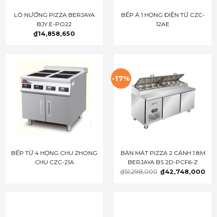
LÒ NƯỚNG PIZZA BERJAYA
BẾP Á 1 HỌNG ĐIỆN TỪ CZC-
BJY E-PO22
12AE
₫
14,858,650
-17%
BẾP TỪ 4 HỌNG CHU ZHONG
BÀN MÁT PIZZA 2 CÁNH 1.8M
CHU CZC-21A
BERJAYA BS 2D-PCF6-Z
₫
51,298,000
₫
42,748,000