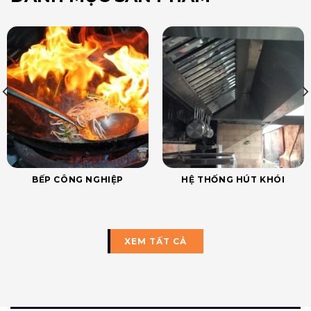
BẾP CÔNG NGHIỆP
HỆ THỐNG HÚT KHÓI
XEM TẤT CẢ