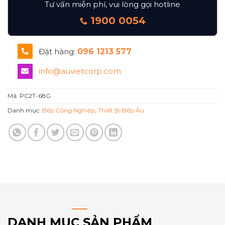
Tư vấn miễn phí, vui lòng gọi hotline
1900 0054
Đặt hàng:
096 1213 577
info@auvietcorp.com
Mã:
PC2T-68G
Danh mục:
Bếp Công Nghiệp
,
Thiết Bị Bếp Âu
DANH MỤC SẢN PHẨM