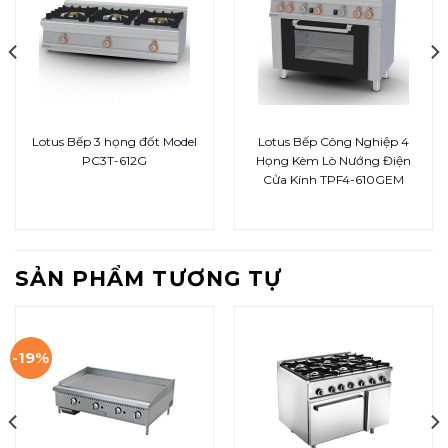
Lotus Bếp 3 họng đốt Model
Lotus Bếp Công Nghiệp 4
PC3T-612G
Họng Kèm Lò Nướng Điện
Cửa Kính TPF4-610GEM
SẢN PHẨM TƯƠNG TỰ
-19%