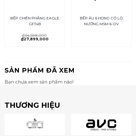
BẾP CHIÊN PHẲNG EAGLE
BẾP ÂU 6 HỌNG CÓ LÒ
GFT4B
NƯỚNG MSM 6-OV
₫
34,598,000
₫
27,899,000
SẢN PHẨM ĐÃ XEM
Bạn chưa xem sản phẩm nào!
THƯƠNG HIỆU