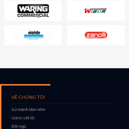
VỀ CHÚNG TÔI
Sứ mệnh tầm nhìn
Giá trị cốt lõi
Đội ngũ