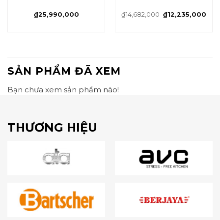
₫
25,990,000
₫
14,682,000
₫
12,235,000
SẢN PHẨM ĐÃ XEM
Bạn chưa xem sản phẩm nào!
THƯƠNG HIỆU