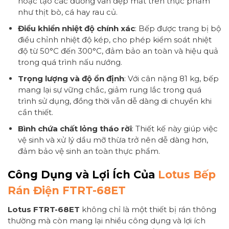
hoặc tạo các đường vân đẹp mắt trên thực phẩm
như thịt bò, cá hay rau củ.
Điều khiển nhiệt độ chính xác
: Bếp được trang bị bộ
điều chỉnh nhiệt độ kép, cho phép kiểm soát nhiệt
độ từ 50°C đến 300°C, đảm bảo an toàn và hiệu quả
trong quá trình nấu nướng.
Trọng lượng và độ ổn định
: Với cân nặng 81 kg, bếp
mang lại sự vững chắc, giảm rung lắc trong quá
trình sử dụng, đồng thời vẫn dễ dàng di chuyển khi
cần thiết.
Bình chứa chất lỏng tháo rời
: Thiết kế này giúp việc
vệ sinh và xử lý dầu mỡ thừa trở nên dễ dàng hơn,
đảm bảo vệ sinh an toàn thực phẩm.
Công Dụng và Lợi Ích Của
Lotus Bếp
Rán Điện FTRT-68ET
Lotus FTRT-68ET
không chỉ là một thiết bị rán thông
thường mà còn mang lại nhiều công dụng và lợi ích