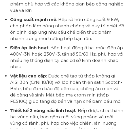
phẩm phù hợp với các không gian bếp công nghiệp
vừa và lớn.
Công suất mạnh mẽ
: Bếp sở hữu công suất 9 kW,
cho phép làm nóng nhanh chóng và duy trì nhiệt độ
ổn định, đáp ứng nhu cầu chế biến thực phẩm
nhanh trong môi trường bếp bận rộn.
Điện áp linh hoạt
: Bếp hoạt động ở hai mức điện áp
400V~3N hoặc 230V~3, tần số 50/60 Hz, phù hợp với
nhiều hệ thống điện tại các cơ sở kinh doanh khác
nhau.
Vật liệu cao cấp
: Được chế tạo từ thép không gỉ
AISI 304 (CrNi 18/10) với lớp hoàn thiện satin Scotch-
Brite, bếp đảm bảo độ bền cao, chống ăn mòn và
dễ dàng vệ sinh. Mặt bếp mạ crom mịn (thép
FE510C) giúp tăng độ bền và hạn chế bám dầu mỡ.
Thiết kế 2 vùng nấu linh hoạt
: Bếp được chia thành
hai vùng nấu, bao gồm một vùng phẳng và một
vùng có rãnh, phù hợp cho việc chiên, rán, nướng