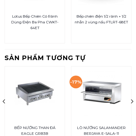
Lotus Bếp Chiên Có Rãnh
Bếp chiên điện 1/2 rãnh + 1/2
Dùng Điện Ba Pha CWKT-
nhẵn 2 vùng nấu FTLRT-68ET
64ET
SẢN PHẨM TƯƠNG TỰ
-17%
BẾP NƯỚNG THAN ĐÁ
LÒ NƯỚNG SALAMANDER
EAGLE GRB3B
BERJAYA E-SALA-11