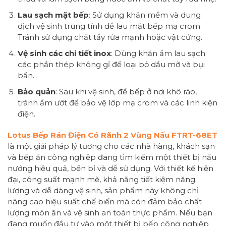
Lau sạch mặt bếp
: Sử dụng khăn mềm và dung
dịch vệ sinh trung tính để lau mặt bếp mạ crom.
Tránh sử dụng chất tẩy rửa mạnh hoặc vật cứng.
Vệ sinh các chi tiết inox
: Dùng khăn ẩm lau sạch
các phần thép không gỉ để loại bỏ dầu mỡ và bụi
bẩn.
Bảo quản
: Sau khi vệ sinh, để bếp ở nơi khô ráo,
tránh ẩm ướt để bảo vệ lớp mạ crom và các linh kiện
điện.
Lotus Bếp Rán Điện Có Rãnh 2 Vùng Nấu FTRT-68ET
là một giải pháp lý tưởng cho các nhà hàng, khách sạn
và bếp ăn công nghiệp đang tìm kiếm một thiết bị nấu
nướng hiệu quả, bền bỉ và dễ sử dụng. Với thiết kế hiện
đại, công suất mạnh mẽ, khả năng tiết kiệm năng
lượng và dễ dàng vệ sinh, sản phẩm này không chỉ
nâng cao hiệu suất chế biến mà còn đảm bảo chất
lượng món ăn và vệ sinh an toàn thực phẩm. Nếu bạn
đang muốn đầu tư vào một thiết bị bếp công nghiệp