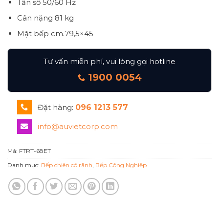
Tần số
50/60 Hz
Cân nặng
81 kg
Mặt bếp cm.79,5×45
Tư vấn miễn phí, vui lòng gọi hotline
1900 0054
Đặt hàng:
096 1213 577
info@auvietcorp.com
Mã:
FTRT-68ET
Danh mục:
Bếp chiên có rãnh
,
Bếp Công Nghiệp