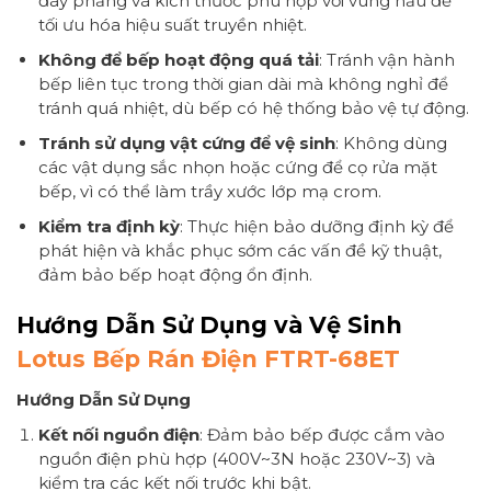
đáy phẳng và kích thước phù hợp với vùng nấu để
tối ưu hóa hiệu suất truyền nhiệt.
Không để bếp hoạt động quá tải
: Tránh vận hành
bếp liên tục trong thời gian dài mà không nghỉ để
tránh quá nhiệt, dù bếp có hệ thống bảo vệ tự động.
Tránh sử dụng vật cứng để vệ sinh
: Không dùng
các vật dụng sắc nhọn hoặc cứng để cọ rửa mặt
bếp, vì có thể làm trầy xước lớp mạ crom.
Kiểm tra định kỳ
: Thực hiện bảo dưỡng định kỳ để
phát hiện và khắc phục sớm các vấn đề kỹ thuật,
đảm bảo bếp hoạt động ổn định.
Hướng Dẫn Sử Dụng và Vệ Sinh
Lotus Bếp Rán Điện FTRT-68ET
Hướng Dẫn Sử Dụng
Kết nối nguồn điện
: Đảm bảo bếp được cắm vào
nguồn điện phù hợp (400V~3N hoặc 230V~3) và
kiểm tra các kết nối trước khi bật.