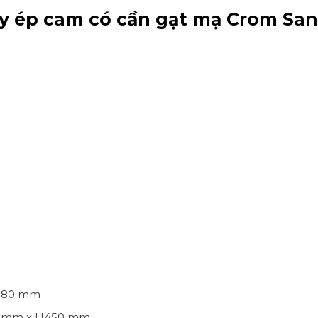
y ép cam có cần gạt mạ Crom San
H380 mm
50 mm x H450 mm