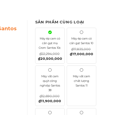
SẢN PHẨM CÙNG LOẠI
Santos
Máy ép cam có
Máy ép cam có
cần gạt mạ
cần gạt Santos 10
Crom Santos 10c
₫
17,835,000
₫
22,294,000
₫
17,000,000
₫
20,500,000
Máy vắt cam
Máy vắt cam
quýt công
chất lượng
nghiệp Santos
Santos 11
38
₫
12,690,000
₫
11,900,000