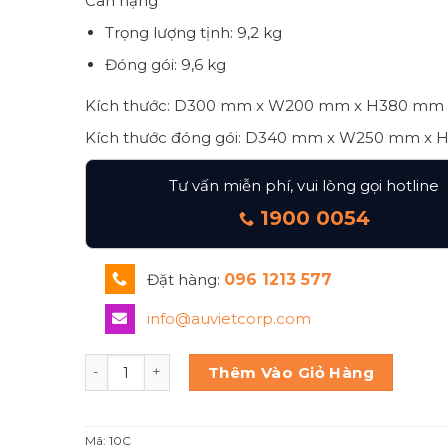
Cân nặng
Trọng lượng tịnh: 9,2 kg
Đóng gói: 9,6 kg
Kích thước: D300 mm x W200 mm x H380 mm
Kích thước đóng gói: D340 mm x W250 mm x
Tư vấn miễn phí, vui lòng gọi hotline
1900 0054
Đặt hàng:
096 1213 577
info@auvietcorp.com
Máy ép cam có cần gạt mạ Crom Santos 10c số l
Thêm Vào Giỏ Hàng
Mã:
10C