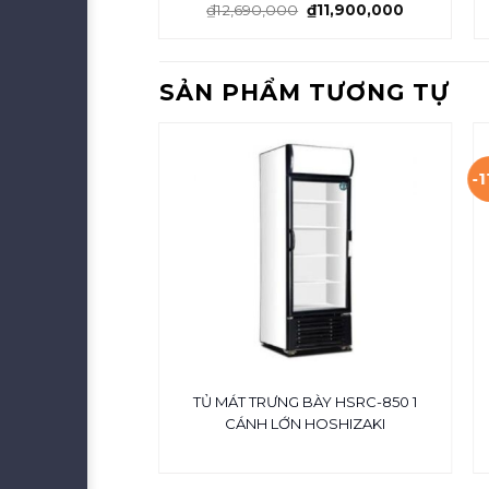
₫
12,690,000
₫
11,900,000
SẢN PHẨM TƯƠNG TỰ
-
H 1500x680x1200
TỦ MÁT TRƯNG BÀY HSRC-850 1
7315S3
CÁNH LỚN HOSHIZAKI
₫
37,723,000