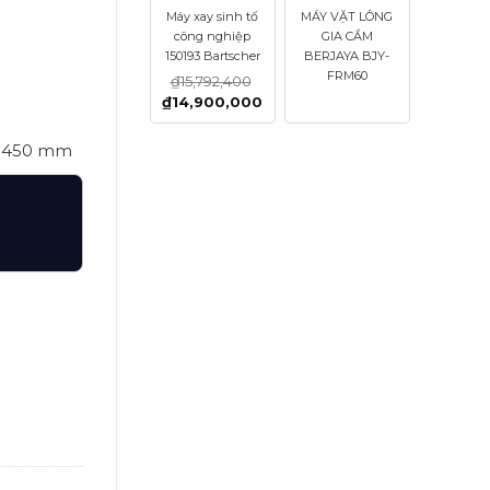
Máy xay sinh tố
MÁY VẶT LÔNG
công nghiệp
GIA CẦM
150193 Bartscher
BERJAYA BJY-
FRM60
₫
15,792,400
₫
14,900,000
 H450 mm
ượng