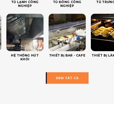
TỦ LẠNH CÔNG
TỦ ĐÔNG CÔNG
TỦ TRƯNG
NGHIỆP
NGHIỆP
HỆ THỐNG HÚT
THIẾT BỊ BAR - CAFE
THIẾT BỊ L
KHÓI
XEM TẤT CẢ