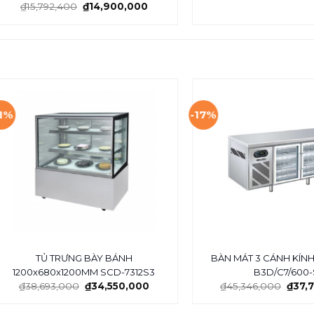
₫
15,792,400
₫
14,900,000
11%
-17%
TỦ TRƯNG BÀY BÁNH
BÀN MÁT 3 CÁNH KÍN
1200x680x1200MM SCD-7312S3
B3D/C7/600-
₫
38,693,000
₫
34,550,000
₫
45,346,000
₫
37,