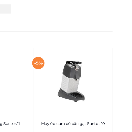
-5%
MÁ
g Santos 11
Máy ép cam có cần gạt Santos 10