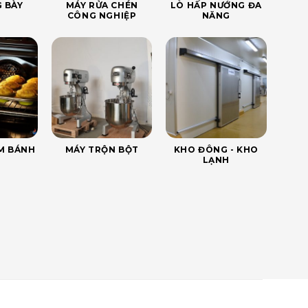
 BÀY
MÁY RỬA CHÉN
LÒ HẤP NƯỚNG ĐA
CÔNG NGHIỆP
NĂNG
ÀM BÁNH
MÁY TRỘN BỘT
KHO ĐÔNG - KHO
LẠNH