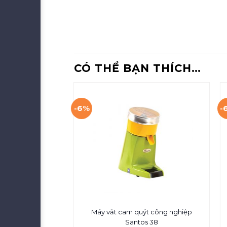
CÓ THỂ BẠN THÍCH…
-6%
-
Máy vắt cam quýt công nghiệp
Santos 38