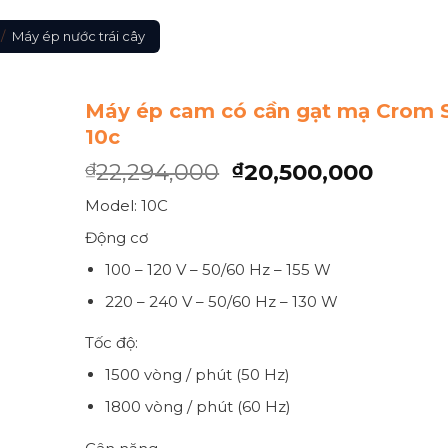
/
Máy ép nước trái cây
Máy ép cam có cần gạt mạ Crom 
10c
22,294,000
20,500,000
₫
₫
Model: 10C
Động cơ
100 – 120 V – 50/60 Hz – 155 W
220 – 240 V – 50/60 Hz – 130 W
Tốc độ:
1500 vòng / phút (50 Hz)
1800 vòng / phút (60 Hz)