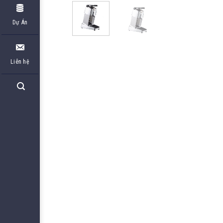
Dự Án
Liên hệ