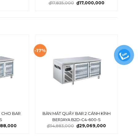
₫
17,835,000
₫
17,000,000
-17%
-17%
H CHO BAR
BÀN MÁT QUẦY BAR 2 CÁNH KÍNH
BÀ
S
BERJAYA B2D-C4-600-S
788,000
₫
34,883,000
₫
29,069,000