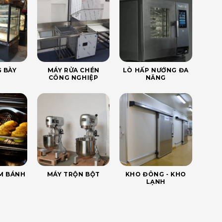
 BÀY
MÁY RỬA CHÉN
LÒ HẤP NƯỚNG ĐA
CÔNG NGHIỆP
NĂNG
ÀM BÁNH
MÁY TRỘN BỘT
KHO ĐÔNG - KHO
LẠNH