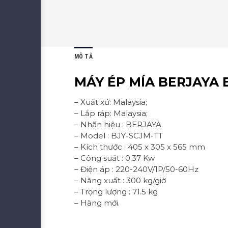
MÔ TẢ
MÁY ÉP MÍA BERJAYA 
– Xuất xứ: Malaysia;
– Lắp ráp: Malaysia;
– Nhãn hiệu : BERJAYA
– Model : BJY-SCJM-TT
– Kích thước : 405 x 305 x 565 mm
– Công suất : 0.37 Kw
– Điện áp : 220-240V/1P/50-60Hz
– Năng xuất : 300 kg/giờ
– Trọng lượng : 71.5 kg
– Hàng mới.