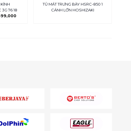
 KÍNH
TỦ MÁT TRƯNG BÀY HSRC-850 1
Bà
3G 76 18
CÁNH LỚN HOSHIZAKI
699,000