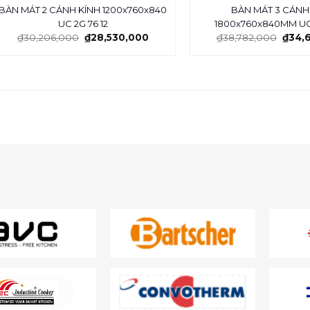
BÀN MÁT 2 CÁNH KÍNH 1200x760x840
BÀN MÁT 3 CÁNH
UC 2G 76 12
1800x760x840MM UC 
₫
30,206,000
₫
28,530,000
₫
38,782,000
₫
34,