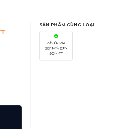
SẢN PHẨM CÙNG LOẠI
TT
MÁY ÉP MÍA
BERJAYA BJY-
SCJM-TT