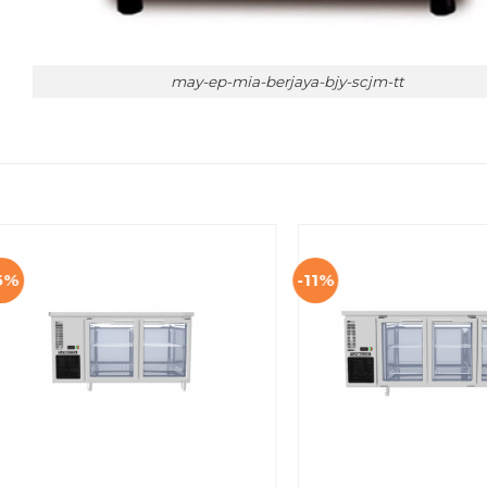
may-ep-mia-berjaya-bjy-scjm-tt
6%
-11%