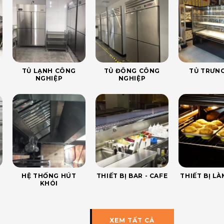
TỦ LẠNH CÔNG
TỦ ĐÔNG CÔNG
TỦ TRƯNG
NGHIỆP
NGHIỆP
HỆ THỐNG HÚT
THIẾT BỊ BAR - CAFE
THIẾT BỊ L
KHÓI
XEM TẤT CẢ