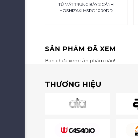
 CÔNG NGHIỆP
TỦ MÁT TRƯNG BÀY 2 CÁNH
S2DCF5/Z
HOSHIZAKI HSRC-1000DD
₫
35,103,000
SẢN PHẨM ĐÃ XEM
Bạn chưa xem sản phẩm nào!
THƯƠNG HIỆU