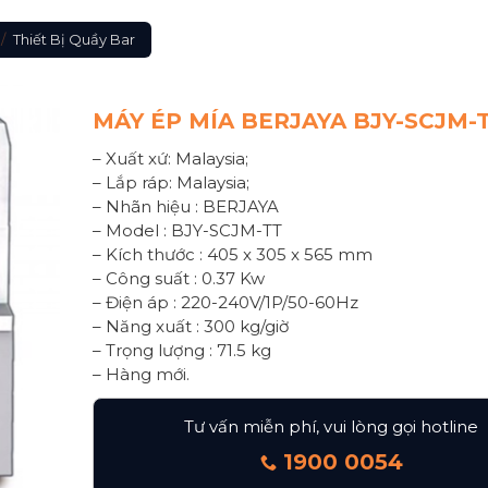
/
Thiết Bị Quầy Bar
MÁY ÉP MÍA BERJAYA BJY-SCJM-
– Xuất xứ: Malaysia;
– Lắp ráp: Malaysia;
– Nhãn hiệu : BERJAYA
– Model : BJY-SCJM-TT
– Kích thước : 405 x 305 x 565 mm
– Công suất : 0.37 Kw
– Điện áp : 220-240V/1P/50-60Hz
– Năng xuất : 300 kg/giờ
– Trọng lượng : 71.5 kg
– Hàng mới.
Tư vấn miễn phí, vui lòng gọi hotline
1900 0054