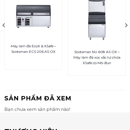
Máy làm đá EcoX & XSafe –
Scotsman ECS 206 AS OX
Scotsman NU 608 AS OX –
Máy làm đá xúc xắc tự chứa
XSafe có Mô-đun
SẢN PHẨM ĐÃ XEM
Bạn chưa xem sản phẩm nào!