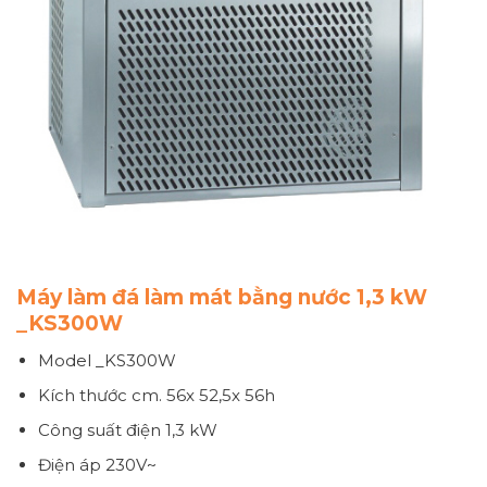
Máy làm đá làm mát bằng nước 1,3 kW
_KS300W
Model _KS300W
Kích thước
cm. 56x 52,5x 56h
Công suất điện
1,3 kW
Điện áp
230V~