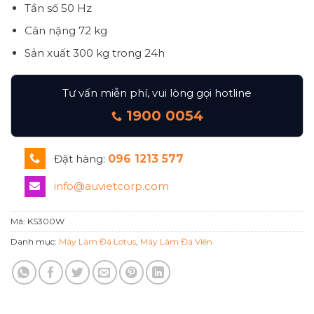
Tần số
50 Hz
Cân nặng
72 kg
Sản xuất 300 kg trong 24h
Tư vấn miễn phí, vui lòng gọi hotline
1900 0054
Đặt hàng:
096 1213 577
info@auvietcorp.com
Mã:
KS300W
Danh mục:
Máy Làm Đá Lotus
,
Máy Làm Đá Viên