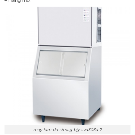
– Hàng mới.
may-lam-da-simag-bjy-svd303a-2