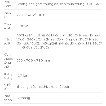
Phụ
Không bao gồm thùng đá, cần mua thùng B-301SA
kiện:
Điện
220 – 240V/50Hz
áp:
Công
1900W
suất:
600kg/24h (Nhiệt độ không khí: 10oC/ Nhiệt độ nước
Năng
10oC). 540kg/24h (Nhiệt độ không khí: 21oC/ Nhiệt
suất:
độ nước 15oC). 445kg/24h (Nhiệt độ không khí: 32oC/
Nhiệt độ nước 21oC)
Kích
thước
560 x 700 x 780 mm
tổng
thể:
Trọng
107 kg
lượng:
Xuất
Thương hiệu Hoshizaki, Nhật Bản
xứ:
Bảo
12 tháng
hành: