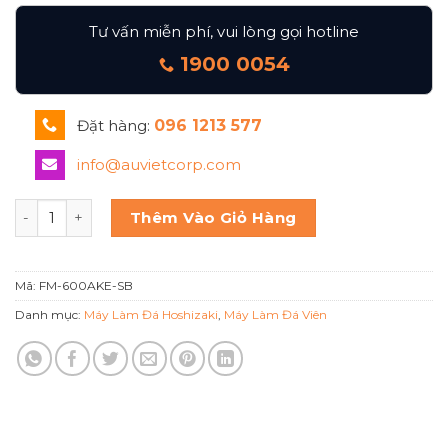
Tư vấn miễn phí, vui lòng gọi hotline
1900 0054
Đặt hàng:
096 1213 577
info@auvietcorp.com
Máy làm đá vảy 600kg/ngày Hoshizaki FM-600AKE-SB số l
Thêm Vào Giỏ Hàng
Mã:
FM-600AKE-SB
Danh mục:
Máy Làm Đá Hoshizaki
,
Máy Làm Đá Viên