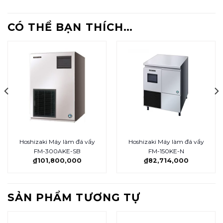
CÓ THỂ BẠN THÍCH…
Hoshizaki Máy làm đá vẩy
Hoshizaki Máy làm đá vẩy
FM-300AKE-SB
FM-150KE-N
₫
101,800,000
₫
82,714,000
SẢN PHẨM TƯƠNG TỰ