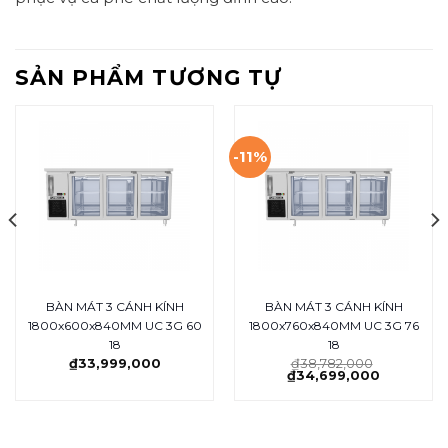
SẢN PHẨM TƯƠNG TỰ
-11%
BÀN MÁT 3 CÁNH KÍNH
BÀN MÁT 3 CÁNH KÍNH
1800x600x840MM UC 3G 60
1800x760x840MM UC 3G 76
18
18
₫
33,999,000
₫
38,782,000
₫
34,699,000