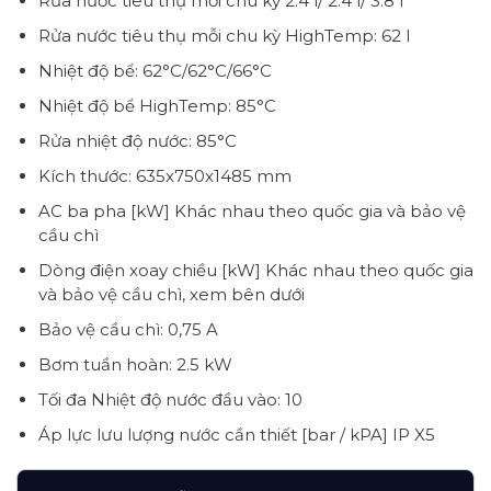
Rửa nước tiêu thụ mỗi chu kỳ 2.4 l/ 2.4 l/ 3.8 l
Rửa nước tiêu thụ mỗi chu kỳ HighTemp: 62 l
Nhiệt độ bể: 62°C/62°C/66°C
Nhiệt độ bể HighTemp: 85°C
Rửa nhiệt độ nước: 85°C
Kích thước: 635x750x1485 mm
AC ba pha [kW] Khác nhau theo quốc gia và bảo vệ
cầu chì
Dòng điện xoay chiều [kW] Khác nhau theo quốc gia
và bảo vệ cầu chì, xem bên dưới
Bảo vệ cầu chì: 0,75 A
Bơm tuần hoàn: 2.5 kW
Tối đa Nhiệt độ nước đầu vào: 10
Áp lực lưu lượng nước cần thiết [bar / kPA] IP X5