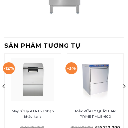
SẢN PHẨM TƯƠNG TỰ
-12%
-3%
Máy rửa ly ATA B21 Nhập
MÁY RỬA LY QUẦY BAR
khẩu Italia
PRIME PMUE-600
₫
48,700,000
₫
57,550,000
₫
55,710,000