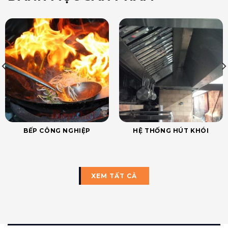
BẾP CÔNG NGHIỆP
HỆ THỐNG HÚT KHÓI
XEM TẤT CẢ