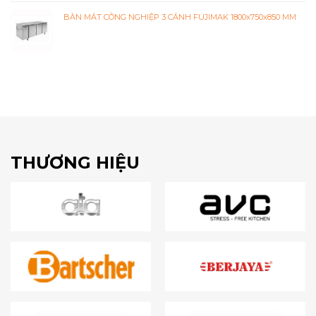
BÀN MÁT CÔNG NGHIỆP 3 CÁNH FUJIMAK 1800x750x850 MM
THƯƠNG HIỆU