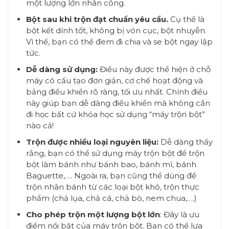
một lượng lớn nhân công.
Bột sau khi trộn đạt chuẩn yêu cầu.
Cụ thể là
bột kết dính tốt, không bị vón cục, bột nhuyễn.
Vì thế, bạn có thể đem đi chia và se bột ngay lập
tức.
Dễ dàng sử dụng:
Điều này được thể hiện ở chỗ
máy có cấu tạo đơn giản, cơ chế hoạt động và
bảng điều khiển rõ ràng, tối ưu nhất. Chính điều
này giúp bạn dễ dàng điều khiển mà không cần
đi học bất cứ khóa học sử dụng “máy trộn bột”
nào cả!
Trộn được nhiều loại nguyên liệu:
Dễ dàng thấy
rằng, bạn có thể sử dụng máy trộn bột để trộn
bột làm bánh như bánh bao, bánh mì, bánh
Baguette,…. Ngoài ra, bạn cũng thể dùng để
trộn nhân bánh từ các loại bột khô, trộn thực
phẩm (chả lụa, chả cá, chả bò, nem chua,….)
Cho phép trộn một lượng bột lớn
: Đây là ưu
điểm nổi bật của máy trộn bột. Bạn có thể lựa