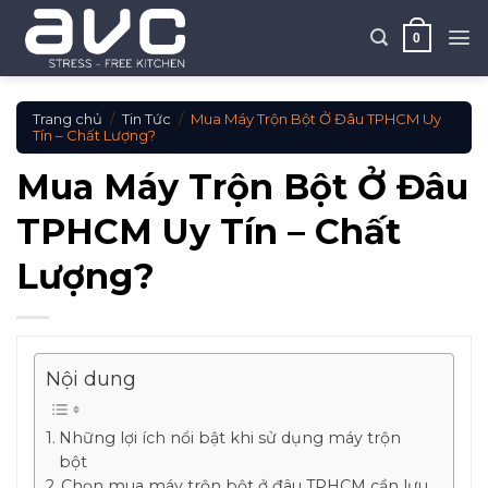
Skip
to
0
content
Trang chủ
/
Tin Tức
/
Mua Máy Trộn Bột Ở Đâu TPHCM Uy
Tín – Chất Lượng?
Mua Máy Trộn Bột Ở Đâu
TPHCM Uy Tín – Chất
Lượng?
Nội dung
Những lợi ích nổi bật khi sử dụng máy trộn
bột
Chọn mua máy trộn bột ở đâu TPHCM cần lưu