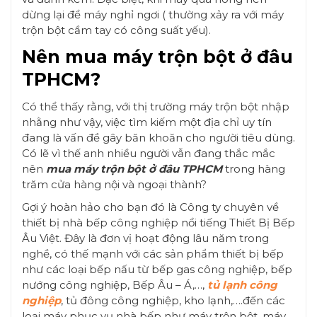
dừng lại để máy nghỉ ngơi ( thường xảy ra với máy
trộn bột cầm tay có công suất yếu).
Nên mua máy trộn bột ở đâu
TPHCM?
Có thể thấy rằng, với thị trường máy trộn bột nhập
nhằng như vậy, việc tìm kiếm một địa chỉ uy tín
đang là vấn đề gây băn khoăn cho người tiêu dùng.
Có lẽ vì thế anh nhiều người vẫn đang thắc mắc
nên
mua máy trộn bột ở đâu TPHCM
trong hàng
trăm cửa hàng nội và ngoại thành?
Gợi ý hoàn hảo cho bạn đó là Công ty chuyên về
thiết bị nhà bếp công nghiệp nổi tiếng Thiết Bị Bếp
Âu Việt. Đây là đơn vị hoạt động lâu năm trong
nghề, có thế mạnh với các sản phẩm thiết bị bếp
như các loại bếp nấu từ bếp gas công nghiệp, bếp
nướng công nghiệp, Bếp Âu – Á,…,
tủ lạnh công
nghiệp
, tủ đông công nghiệp, kho lạnh,….đến các
loại máy phục vụ nhà bếp như máy trộn bột, máy