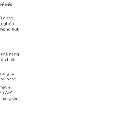
 kế bếp
ử dụng
h nghiệm
thống hút
, khả năng
 sản hoặc
trong tủ
 hư hỏng.
mát 4
iệp AVC
h hàng ưa