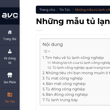
Skip
to
Trang chủ
/
Tin Tức
/
Những mẫu tủ lạnh côn
content
Những mẫu tủ lạnh
Trang Chủ
Nội dung
Tìm hiểu về tủ lạnh công nghiệp
Về chúng
Những lợi ích của tủ lạnh công nghiệ
tôi
Tủ lạnh công nghiệp quan trọng tr
Những tiêu chí bạn mong muốn ở t
Tủ mát công nghiệp
Sản Phẩm
Bàn mát công nghiệp
Tủ đông công nghiệp
Bàn đông công nghiệp
Tủ lạnh trưng bày
Tin Tức