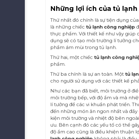
Những lợi ích của tủ lạn
Thứ nhất đó chính là sự tiện dụng củ
là những chiếc
tủ lạnh công nghiệp
đ
thực phẩm. Với thiết kế như vậy giúp d
dụng sẽ có tạo môi trường lí tưởng cho
phẩm ám mùi trong tủ lạnh.
Thứ hai, một chiếc
tủ lạnh công nghi
phẩm.
Thứ ba chính là sự an toàn. Một
tủ lạ
cho người sử dụng với các thiết kế ph
Như các bạn đã biết, môi trường ở điề
môi trường bếp, với độ ẩm và mà nhiệt
lí tưởng để các vi khuẩn phát triển. 
đến những món ăn ngon nhất và đầy đ
kiện môi trường và nhiệt độ bên ngoài
ưu. Bên cạnh đó các yếu tố có thể gây 
độ ẩm cao cũng là điều khiện thuận lợi
lạnh công nghiệp
không phải là điều 