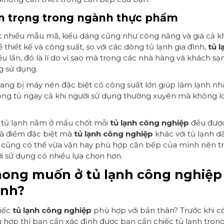
n trọng trong ngành thực phẩm
 rất nhiều mẫu mã, kiểu dáng cũng như công năng và giá cả 
 thiết kế và công suất, so với các dòng tủ lạnh gia đình,
tủ 
ều lần, đó là lí do vì sao mà trong các nhà hàng và khách sạ
g sử dụng.
ang bị máy nén đặc biệt có công suất lớn giúp làm lạnh nh
ng tủ ngay cả khi người sử dụng thường xuyên mà không lo
c tủ lạnh nằm ở mấu chốt mỗi
tủ lạnh công nghiệp
đều được
là điểm đặc biệt mà
tủ lạnh công nghiệp
khác với tủ lạnh d
ào cũng có thể vừa vặn hay phù hợp căn bếp của mình nên tr
i sử dụng có nhiều lựa chọn hơn.
mong muốn ở tủ lạnh công nghiệp
ình?
hiếc
tủ lạnh công nghiệp
phù hợp với bản thân? Trước khi c
 hợp thì bạn cần xác định được bạn cần chiếc tủ lạnh tron