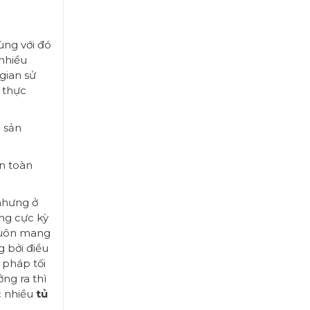
ùng với đó
 nhiều
gian sử
c thực
 sản
n toàn
 nhưng ở
ờng cực kỳ
 luôn mang
 bởi điều
i pháp tối
ng ra thì
c nhiều
tủ