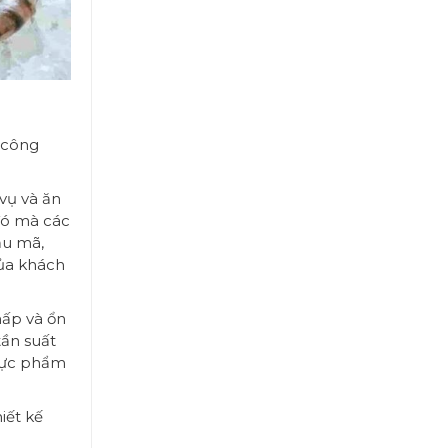
 công
vụ và ăn
 đó mà các
ẫu mã,
của khách
thấp và ổn
tần suất
thực phẩm
iết kế