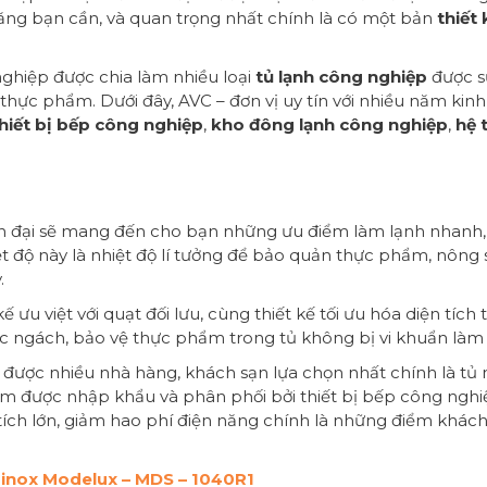
ăng bạn cần, và quan trọng nhất chính là có một bản
thiết
nghiệp được chia làm nhiều loại
tủ lạnh công nghiệp
được s
thực phẩm. Dưới đây, AVC – đơn vị uy tín với nhiều năm kin
hiết bị bếp công nghiệp
,
kho đông lạnh công nghiệp
,
hệ 
ện đại sẽ mang đến cho bạn những ưu điểm làm lạnh nhanh
iệt độ này là nhiệt độ lí tưởng để bảo quản thực phẩm, nông
.
ưu việt với quạt đối lưu, cùng thiết kế tối ưu hóa diện tích 
góc ngách, bảo vệ thực phẩm trong tủ không bị vi khuẩn làm
được nhiều nhà hàng, khách sạn lựa chọn nhất chính là tủ 
ẩm được nhập khẩu và phân phối bởi thiết bị bếp công ngh
hể tích lớn, giảm hao phí điện năng chính là những điểm khác
 inox Modelux – MDS – 1040R1