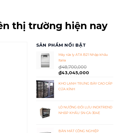
n thị trường hiện nay
SẢN PHẨM NỔI BẬT
Máy rửa ly ATA B21 Nhập khẩu
Italia
₫
48,700,000
₫
43,045,000
KHO LẠNH TRƯNG BÀY CAO CẤP
CỬA KÍNH
LÒ NƯỚNG ĐỐI LƯU INOXTREND
NHẬP KHẨU SN-CA-304E
BÀN MÁT CÔNG NGHIỆP