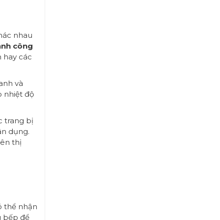
khác nhau
lạnh công
n hay các
anh và
 nhiệt độ
 trang bị
ân dụng.
ên thị
ó thể nhận
g bếp để