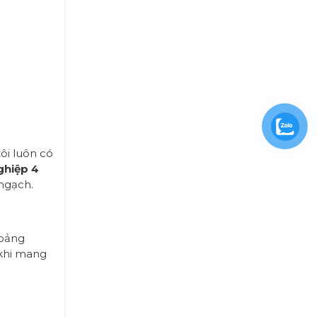
i luôn có
ghiệp 4
ngạch.
hoảng
 khi mang