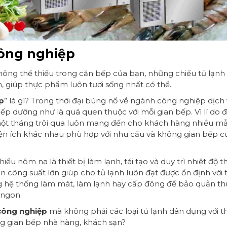
công nghiệp
ông thể thiếu trong căn bếp của bạn, những chiếu tủ lạnh
, giúp thực phẩm luôn tươi sống nhất có thể.
p
” là gì? Trong thời đại bùng nổ về ngành công nghiệp dịch 
bếp dường như là quá quen thuộc với mỗi gian bếp. Vì lí do
một tháng trôi qua luôn mang đến cho khách hàng nhiều m
tiện ích khác nhau phù hợp với nhu cầu và không gian bếp 
hiểu nôm na là thiết bị làm lạnh, tái tạo và duy trì nhiệt độ 
n công suất lớn giúp cho tủ lạnh luôn đạt được ổn định với 
ùng hệ thống làm mát, làm lạnh hay cấp đông để bảo quản 
 ngon.
 công nghiệp
mà không phải các loại tủ lạnh dân dụng với th
ong gian bếp nhà hàng, khách sạn?