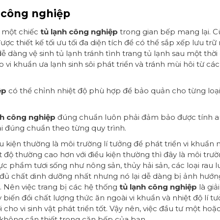
h công nghiệp
a một chiếc
tủ lạnh công nghiệp
trong gian bếp mang lại. C
ược thiết kế tối ưu tối đa diện tích để có thể sắp xếp lưu trữ
ễ dàng vệ sinh tủ lạnh tránh tình trang tủ lạnh sau một thời 
 vi khuẩn ưa lạnh sinh sôi phát triển và tránh mùi hôi từ cá
ệp
có thể chỉnh nhiệt độ phù hợp để bảo quản cho từng loại
nh công nghiệp
đúng chuẩn luôn phải đảm bảo được tính a
ải đúng chuẩn theo từng quy trình.
u kiện thường là môi trường lí tưởng để phát triển vi khuẩn
 độ thường cao hơn với điều kiện thường thì đây là môi trư
Thực phẩm tươi sống như nông sản, thủy hải sản, các loại rau
ủ chất dinh dưỡng nhất nhưng nó lại dễ dàng bị ảnh hướng
. Nên việc trang bị các hệ thống
tủ lạnh công nghiệp
là giả
biến đổi chất lượng thức ăn ngoài vi khuẩn và nhiệt độ lí tưở
 cho vi sinh vật phát triển tốt. Vậy nên, việc đầu tư một hoặ
không cần thiết trong căn bếp của bạn.