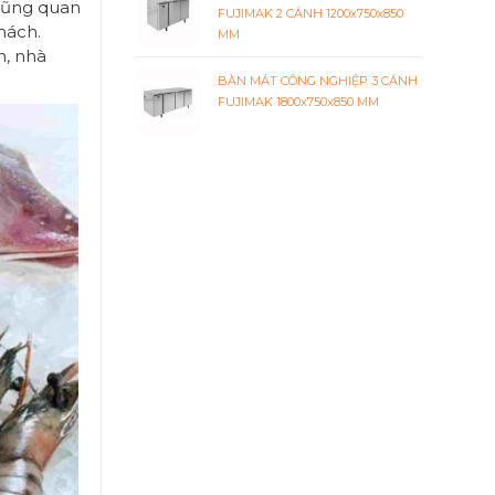
 cũng quan
FUJIMAK 2 CÁNH 1200x750x850
hách.
MM
n, nhà
BÀN MÁT CÔNG NGHIỆP 3 CÁNH
FUJIMAK 1800x750x850 MM