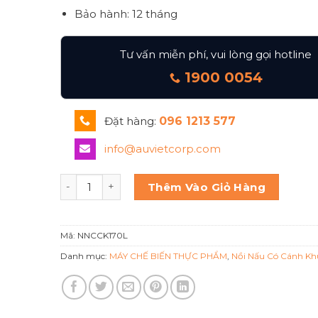
Bảo hành: 12 tháng
Tư vấn miễn phí, vui lòng gọi hotline
1900 0054
Đặt hàng:
096 1213 577
info@auvietcorp.com
Nồi nấu có cánh khuấy 170 lít inox 3 lớp số lượng
Thêm Vào Giỏ Hàng
Mã:
NNCCK170L
Danh mục:
MÁY CHẾ BIẾN THỰC PHẨM
,
Nồi Nấu Có Cánh Kh