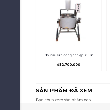
 công suất lớn 30
Nồi nấu siro công nghiệp 100 lít
y
₫
32,700,000
SẢN PHẨM ĐÃ XEM
Bạn chưa xem sản phẩm nào!