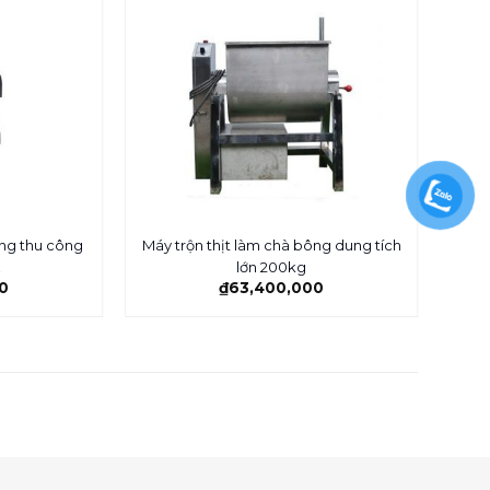
ng thu công
Máy trộn thịt làm chà bông dung tích
M
L
lớn 200kg
0
₫
63,400,000