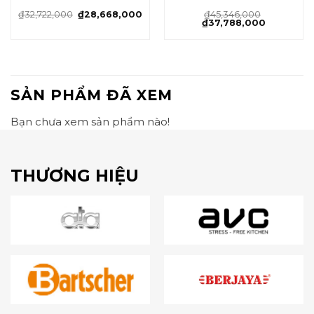
₫
32,722,000
₫
28,668,000
₫
45,346,000
₫
37,788,000
SẢN PHẨM ĐÃ XEM
Bạn chưa xem sản phẩm nào!
THƯƠNG HIỆU