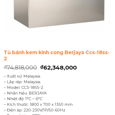
Tủ bánh kem kính cong Berjaya Ccs-18ss-
2
74,818,000
62,348,000
₫
₫
– Xuất xứ: Malaysia;
– Lắp ráp: Malaysia;
– Model: CCS-18SS-2
– Nhãn hiệu: BERJAYA
– Nhiệt độ: 1°C ~ 6°C
– Kích thước: 1800 x 700 x 1350 mm
– Điện áp: 220-230V/1P/50-60Hz