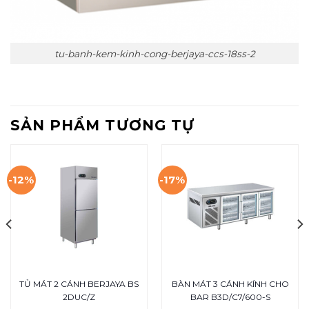
tu-banh-kem-kinh-cong-berjaya-ccs-18ss-2
SẢN PHẨM TƯƠNG TỰ
-12%
-17%
TỦ MÁT 2 CÁNH BERJAYA BS
BÀN MÁT 3 CÁNH KÍNH CHO
2DUC/Z
BAR B3D/C7/600-S