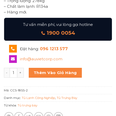
– Trọng lượng: 278kg
– Chất làm lạnh: R134a
– Hàng mới.
Tư vấn miễn phí, vui lòng gọi hotline
1900 0054
Đặt hàng:
096 1213 577
info@auvietcorp.com
Tủ bánh kem kính cong Berjaya Ccs-18ss-2 số lượng
Thêm Vào Giỏ Hàng
Mã:
CCS-18SS-2
Danh mục:
Tủ Lạnh Công Nghiệp
,
Tủ Trưng Bày
Từ khóa:
Tủ trưng bày