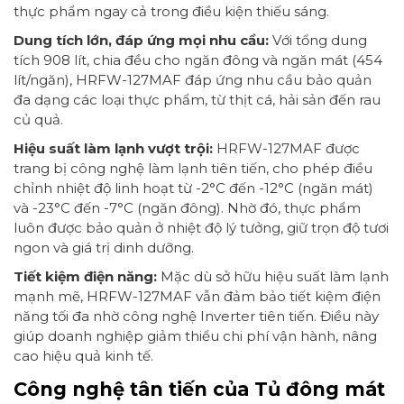
thực phẩm ngay cả trong điều kiện thiếu sáng.
Dung tích lớn, đáp ứng mọi nhu cầu:
Với tổng dung
tích 908 lít, chia đều cho ngăn đông và ngăn mát (454
lít/ngăn), HRFW-127MAF đáp ứng nhu cầu bảo quản
đa dạng các loại thực phẩm, từ thịt cá, hải sản đến rau
củ quả.
Hiệu suất làm lạnh vượt trội:
HRFW-127MAF được
trang bị công nghệ làm lạnh tiên tiến, cho phép điều
chỉnh nhiệt độ linh hoạt từ -2°C đến -12°C (ngăn mát)
và -23°C đến -7°C (ngăn đông). Nhờ đó, thực phẩm
luôn được bảo quản ở nhiệt độ lý tưởng, giữ trọn độ tươi
ngon và giá trị dinh dưỡng.
Tiết kiệm điện năng:
Mặc dù sở hữu hiệu suất làm lạnh
mạnh mẽ, HRFW-127MAF vẫn đảm bảo tiết kiệm điện
năng tối đa nhờ công nghệ Inverter tiên tiến. Điều này
giúp doanh nghiệp giảm thiểu chi phí vận hành, nâng
cao hiệu quả kinh tế.
Công nghệ tân tiến của Tủ đông mát