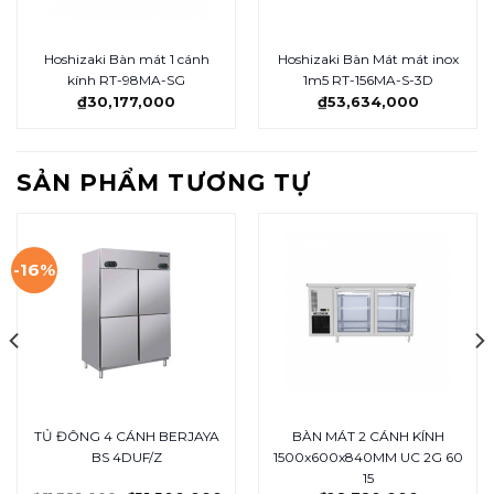
Hoshizaki Bàn mát 1 cánh
Hoshizaki Bàn Mát mát inox
kính RT-98MA-SG
1m5 RT-156MA-S-3D
₫
30,177,000
₫
53,634,000
SẢN PHẨM TƯƠNG TỰ
-16%
TỦ ĐÔNG 4 CÁNH BERJAYA
BÀN MÁT 2 CÁNH KÍNH
BS 4DUF/Z
1500x600x840MM UC 2G 60
15