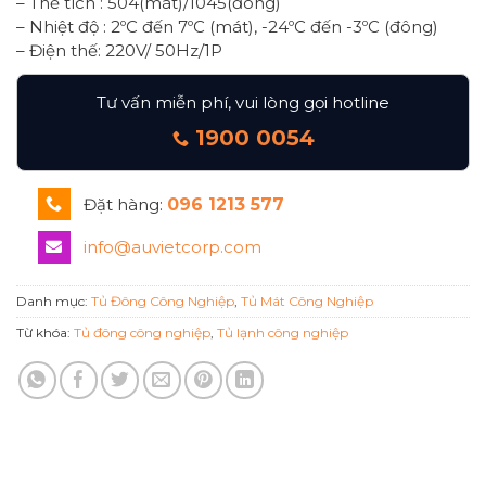
– Thể tích : 504(mát)/1045(đông)
– Nhiệt độ : 2ºC đến 7ºC (mát), -24ºC đến -3ºC (đông)
– Điện thế: 220V/ 50Hz/1P
Tư vấn miễn phí, vui lòng gọi hotline
1900 0054
Đặt hàng:
096 1213 577
info@auvietcorp.com
Danh mục:
Tủ Đông Công Nghiệp
,
Tủ Mát Công Nghiệp
Từ khóa:
Tủ đông công nghiệp
,
Tủ lạnh công nghiệp