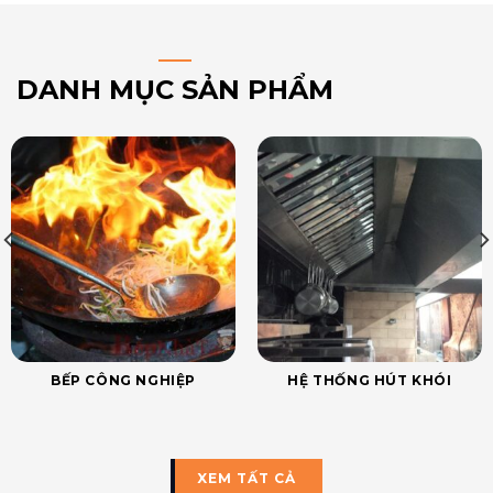
DANH MỤC SẢN PHẨM
BẾP CÔNG NGHIỆP
HỆ THỐNG HÚT KHÓI
XEM TẤT CẢ