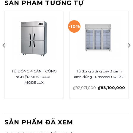
SẢN PHẨM TƯƠNG TỰ
-10%
TỦ ĐÔNG 4 CÁNH CÔNG
Tủ đông trưng bày 3 cánh
NGHIỆP MDS-1040F1
kính đứng Turbocool URF 3G
MODELUX
₫
92,071,000
₫
83,100,000
SẢN PHẨM ĐÃ XEM