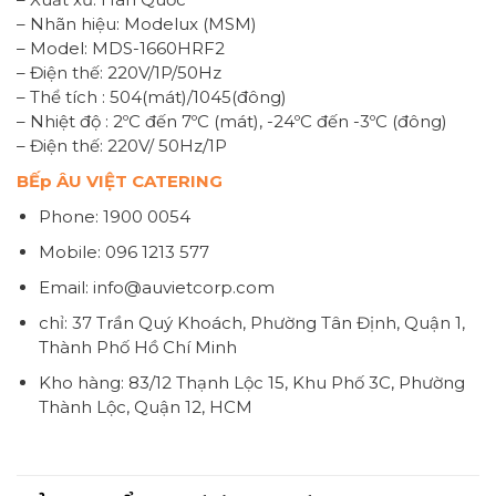
– Nhãn hiệu: Modelux (MSM)
– Model: MDS-1660HRF2
– Điện thế: 220V/1P/50Hz
– Thể tích : 504(mát)/1045(đông)
– Nhiệt độ : 2ºC đến 7ºC (mát), -24ºC đến -3ºC (đông)
– Điện thế: 220V/ 50Hz/1P
BẾp ÂU VIỆT CATERING
Phone: 1900 0054
Mobile: 096 1213 577
Email: info@auvietcorp.com
chỉ: 37 Trần Quý Khoách, Phường Tân Định, Quận 1,
Thành Phố Hồ Chí Minh
Kho hàng: 83/12 Thạnh Lộc 15, Khu Phố 3C, Phường
Thành Lộc, Quận 12, HCM