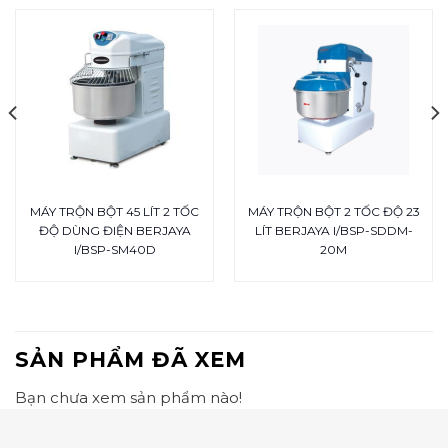
MÁY TRỘN BỘT 45 LÍT 2 TỐC
MÁY TRỘN BỘT 2 TỐC ĐỘ 23
ĐỘ DÙNG ĐIỆN BERJAYA
LÍT BERJAYA I/BSP-SDDM-
I/BSP-SM40D
20M
SẢN PHẨM ĐÃ XEM
Bạn chưa xem sản phẩm nào!