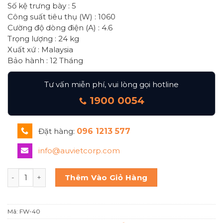
Số kệ trưng bày : 5
Công suất tiêu thụ (W) : 1060
Cường độ dòng điện (A) : 4.6
Trọng lượng : 24 kg
Xuất xứ : Malaysia
Bảo hành : 12 Tháng
Tư vấn miễn phí, vui lòng gọi hotline
1900 0054
Đặt hàng:
096 1213 577
info@auvietcorp.com
TỦ GIỮ NÓNG BERJAYA FW 40 số lượng
Thêm Vào Giỏ Hàng
Mã:
FW-40