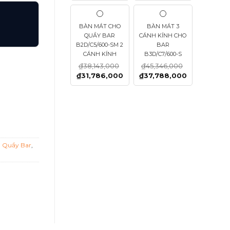
BÀN MÁT CHO
BÀN MÁT 3
QUẦY BAR
CÁNH KÍNH CHO
B2D/C5/600-SM 2
BAR
CÁNH KÍNH
B3D/C7/600-S
₫
38,143,000
₫
45,346,000
₫
31,786,000
₫
37,788,000
AYA số lượng
h Quầy Bar
,