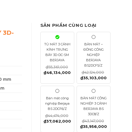
SẢN PHẨM CÙNG LOẠI
 3D-
TỦ MÁT 3 CÁNH
BÀN MÁT –
KÍNH TRƯNG
ĐÔNG CÔNG
BÀY 3D-DC-SM
NGHIỆP
BERJAYA
BERJAYA
BS2DCF5/Z
₫
55,361,000
₫
42,124,000
₫
46,134,000
₫
35,103,000
60 mm
mm
Bàn mát công
BÀN MÁT CÔNG
nghiệp Berjaya
NGHIỆP 3 CÁNH
BS 2DCF6/Z
BERJAYA BS
3DC8/Z
₫
44,474,000
₫
43,147,000
₫
37,062,000
₫
35,956,000