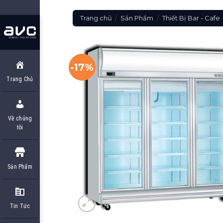
Skip
to
Trang chủ
/
Sản Phẩm
/
Thiết Bị Bar - Cafe
content
-17%
Trang Chủ
Về chúng
tôi
Sản Phẩm
Tin Tức