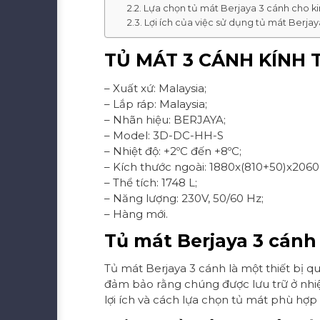
Lựa chọn tủ mát Berjaya 3 cánh cho k
Lợi ích của việc sử dụng tủ mát Berjay
TỦ MÁT 3 CÁNH KÍNH 
– Xuất xứ: Malaysia;
– Lắp ráp: Malaysia;
– Nhãn hiệu: BERJAYA;
– Model: 3D-DC-HH-S
– Nhiệt độ: +2ºC đến +8ºC;
– Kích thước ngoài: 1880x(810+50)x206
– Thể tích: 1748 L;
– Năng lượng: 230V, 50/60 Hz;
– Hàng mới.
Tủ mát Berjaya 3 cánh
Tủ mát Berjaya 3 cánh là một thiết bị 
đảm bảo rằng chúng được lưu trữ ở nhiệt 
lợi ích và cách lựa chọn tủ mát phù hợp