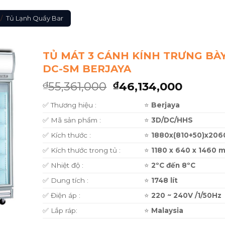
/
Tủ Lạnh Quầy Bar
TỦ MÁT 3 CÁNH KÍNH TRƯNG BÀY
DC-SM BERJAYA
55,361,000
46,134,000
₫
₫
✅ Thương hiệu :
⭐
Berjaya
✅ Mã sản phẩm :
⭐
3D/DC/HHS
✅ Kích thước :
⭐
1880x(810+50)x20
✅ Kích thước trong tủ :
⭐
1180 x 640 x 1460 
✅ Nhiệt độ :
⭐
2ºC đến 8ºC
✅ Dung tích :
⭐
1748 lít
✅ Điện áp :
⭐
220 ~ 240V /1/50Hz
✅ Lắp ráp:
⭐
Malaysia