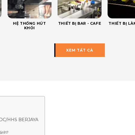
HỆ THỐNG HÚT
THIẾT BỊ BAR - CAFE
THIẾT BỊ L
KHÓI
XEM TẤT CẢ
/DC/HHS BERJAYA
cánh?