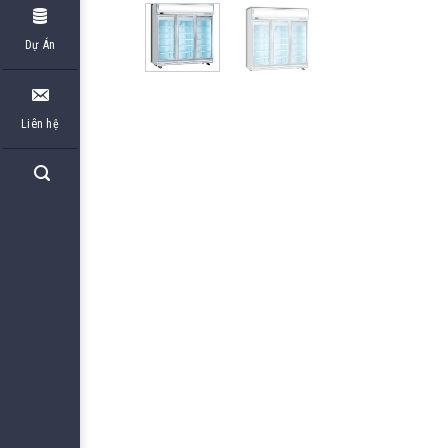
Dự Án
Liên hệ