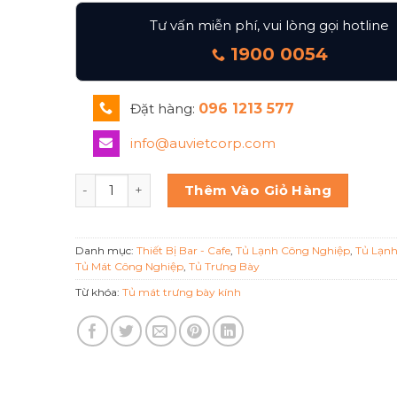
Tư vấn miễn phí, vui lòng gọi hotline
1900 0054
Đặt hàng:
096 1213 577
info@auvietcorp.com
TỦ MÁT 3 CÁNH KÍNH TRƯNG BÀY 3D-DC-SM BERJ
Thêm Vào Giỏ Hàng
Danh mục:
Thiết Bị Bar - Cafe
,
Tủ Lạnh Công Nghiệp
,
Tủ Lạn
Tủ Mát Công Nghiệp
,
Tủ Trưng Bày
Từ khóa:
Tủ mát trưng bày kính